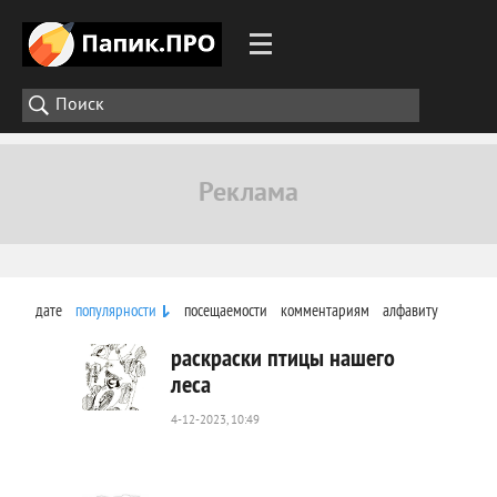
дате
популярности
посещаемости
комментариям
алфавиту
раскраски птицы нашего
леса
4-12-2023, 10:49
336
0