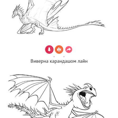
Виверна карандашом лайн