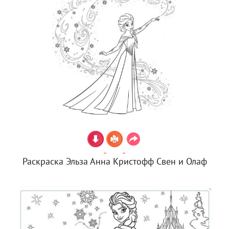
Раскраска Эльза Анна Кристофф Свен и Олаф