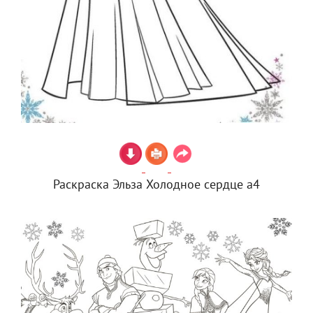
Раскраска Эльза Холодное сердце а4