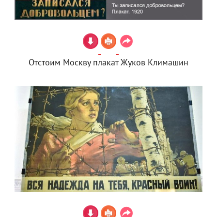
Отстоим Москву плакат Жуков Климашин