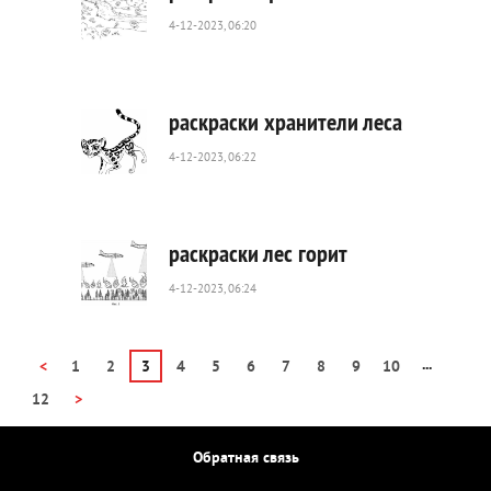
4-12-2023, 06:20
158
0
раскраски хранители леса
4-12-2023, 06:22
255
0
раскраски лес горит
4-12-2023, 06:24
369
0
...
<
1
2
3
4
5
6
7
8
9
10
12
>
Обратная связь