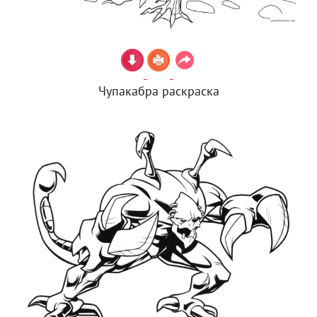
Чупакабра раскраска