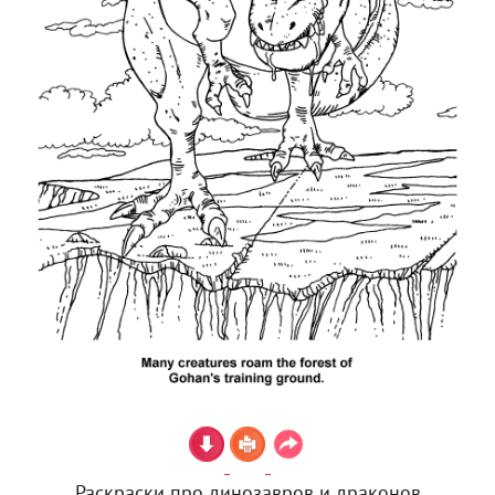
Раскраски про динозавров и драконов