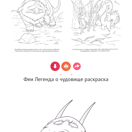
Феи Легенда о чудовище раскраска