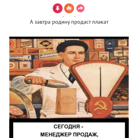
А завтра родину продаст плакат