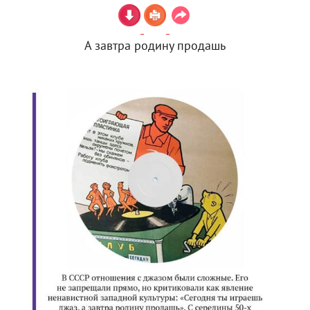
А завтра родину продашь