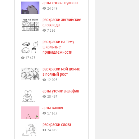
арты котика пушина
24 549
раскраски английские
слова еда
7 286
раскраски на тему
школьные
принадлежности
47 675
раскраски мой домик
в полный рост
12 093
арты уточки лалафан
20 467
арты вишня
17 163
раскраски слова
24 819