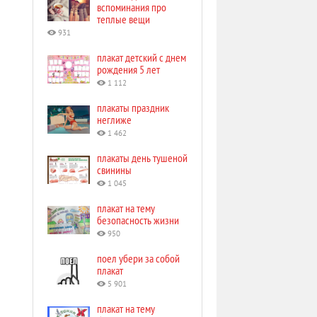
вспоминания про
теплые вещи
931
плакат детский с днем
рождения 5 лет
1 112
плакаты праздник
неглиже
1 462
плакаты день тушеной
свинины
1 045
плакат на тему
безопасность жизни
950
поел убери за собой
плакат
5 901
плакат на тему