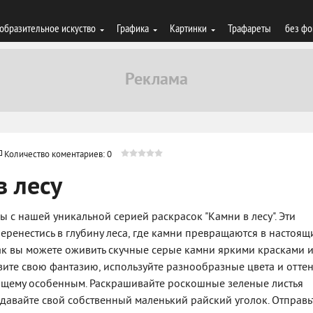
образительное искуство
Графика
Картинки
Трафареты
без фо
Количество коментариев: 0
в лесу
с нашей уникальной серией раскрасок "Камни в лесу". Эти
еренестись в глубину леса, где камни превращаются в настоящ
как вы можете оживить скучные серые камни яркими красками 
вите свою фантазию, используйте разнообразные цвета и оттен
ящему особенным. Раскрашивайте роскошные зеленые листья
здавайте свой собственный маленький райский уголок. Отправь