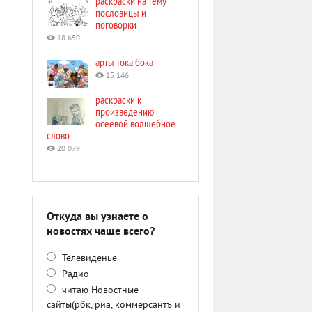
раскраски на тему
пословицы и
поговорки
18 650
арты тока бока
15 146
раскраски к
произведению
осеевой волшебное
слово
20 079
Откуда вы узнаете о
новостях чаще всего?
Телевиденье
Радио
читаю Новостные
сайты(рбк, риа, коммерсантъ и