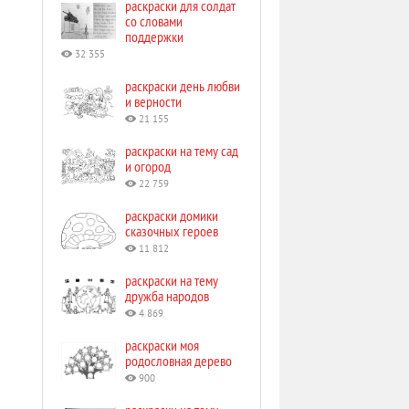
раскраски для солдат
со словами
поддержки
32 355
раскраски день любви
и верности
21 155
раскраски на тему сад
и огород
22 759
раскраски домики
сказочных героев
11 812
раскраски на тему
дружба народов
4 869
раскраски моя
родословная дерево
900