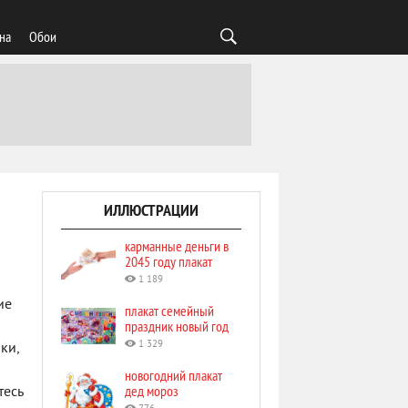
на
Обои
ИЛЛЮСТРАЦИИ
карманные деньги в
2045 году плакат
1 189
ие
плакат семейный
праздник новый год
и
1 329
ки,
новогодний плакат
дед мороз
тесь