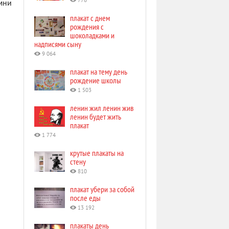
776
амни
плакат с днем
рождения с
шоколадками и
надписями сыну
9 064
плакат на тему день
рождение школы
1 503
ленин жил ленин жив
ленин будет жить
плакат
1 774
крутые плакаты на
стену
810
плакат убери за собой
после еды
13 192
плакаты день