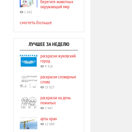
берегите животных
окружающий мир
1 342
смотеть больше
ЛУЧШЕЕ ЗА НЕДЕЛЮ
раскраски жуковский
город
9 318
раскраски словарные
слова
15 027
раскраски на день
пожилых
5 947
арты кран
12 080