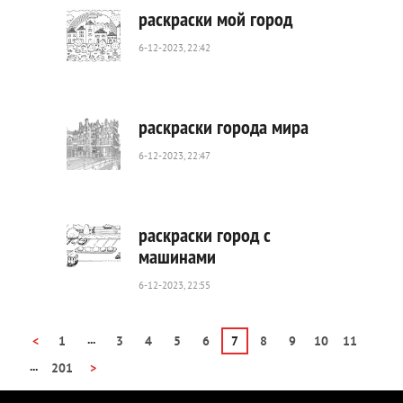
раскраски мой город
6-12-2023, 22:42
455
0
раскраски города мира
6-12-2023, 22:47
505
0
раскраски город с
машинами
6-12-2023, 22:55
822
0
...
<
1
3
4
5
6
7
8
9
10
11
...
201
>