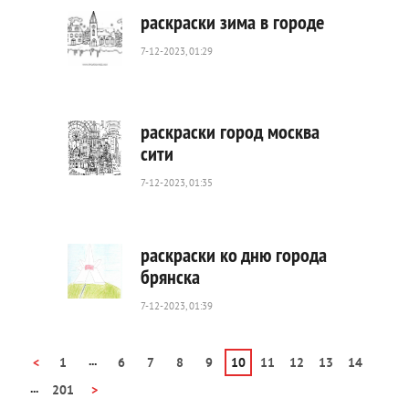
раскраски зима в городе
7-12-2023, 01:29
483
0
раскраски город москва
сити
7-12-2023, 01:35
788
0
раскраски ко дню города
брянска
7-12-2023, 01:39
741
0
...
<
1
6
7
8
9
10
11
12
13
14
...
201
>