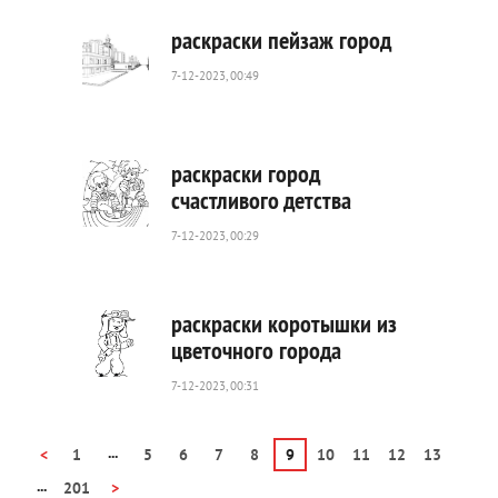
раскраски пейзаж город
7-12-2023, 00:49
425
0
раскраски город
счастливого детства
7-12-2023, 00:29
618
0
раскраски коротышки из
цветочного города
7-12-2023, 00:31
616
0
...
<
1
5
6
7
8
9
10
11
12
13
...
201
>