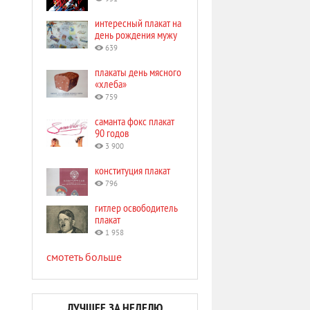
интересный плакат на
день рождения мужу
639
плакаты день мясного
«хлеба»
759
саманта фокс плакат
90 годов
3 900
конституция плакат
796
гитлер освободитель
плакат
1 958
смотеть больше
ЛУЧШЕЕ ЗА НЕДЕЛЮ