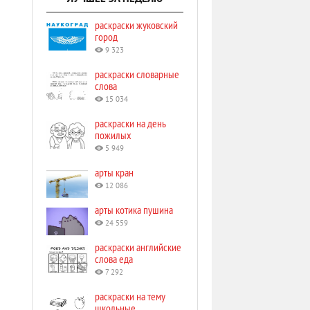
раскраски жуковский
город
9 323
раскраски словарные
слова
15 034
раскраски на день
пожилых
5 949
арты кран
12 086
арты котика пушина
24 559
раскраски английские
слова еда
7 292
раскраски на тему
школьные