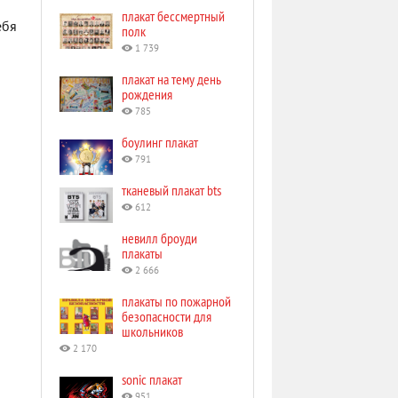
плакат бессмертный
ебя
полк
1 739
плакат на тему день
рождения
785
боулинг плакат
791
тканевый плакат bts
612
невилл броуди
плакаты
2 666
плакаты по пожарной
безопасности для
школьников
2 170
sonic плакат
951