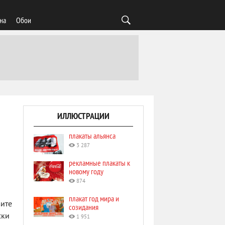
на
Обои
ИЛЛЮСТРАЦИИ
плакаты альянса
3 287
рекламные плакаты к
новому году
874
плакат год мира и
ите
созидания
ски
1 951