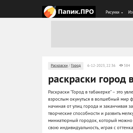
Рисунки
Из
Раскраски
/
Город
6-12-2023, 22:36
584
раскраски город 
Раскраски "Город в табакерке" – это ув
взрослым окунуться в волшебный мир ф
начиная от улиц города и заканчивая 
творческие способности и развить мелк
миниатюрный городок, который можно 
свою индивидуальность, играя с оттенк