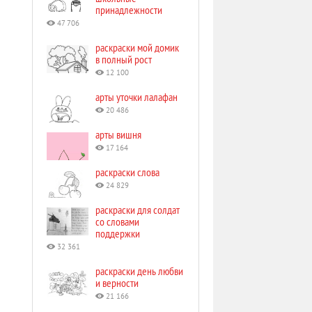
принадлежности
47 706
раскраски мой домик
в полный рост
12 100
арты уточки лалафан
20 486
арты вишня
17 164
раскраски слова
24 829
раскраски для солдат
со словами
поддержки
32 361
раскраски день любви
и верности
21 166