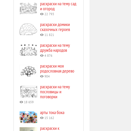
раскраски на тему сад
и огород
22 793
раскраски домики
сказочных героев
11 821
раскраски на тему
дружба народов
4 876
раскраски моя
родословная дерево
904
раскраски на тему
пословицы и
поговорки
18 659
арты тока бока
15 162
раскраски к