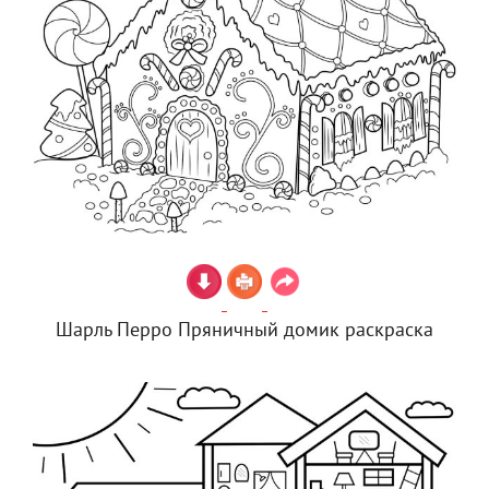
Шарль Перро Пряничный домик раскраска