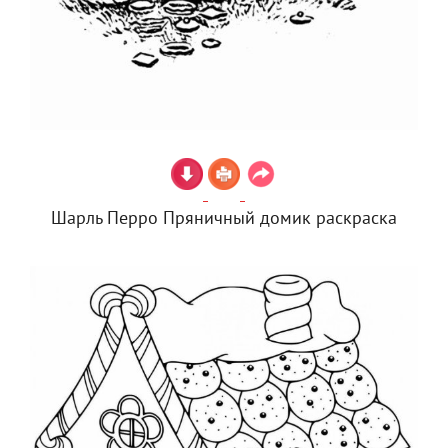
Шарль Перро Пряничный домик раскраска