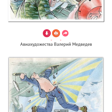
Авиахудожества Валерий Медведев