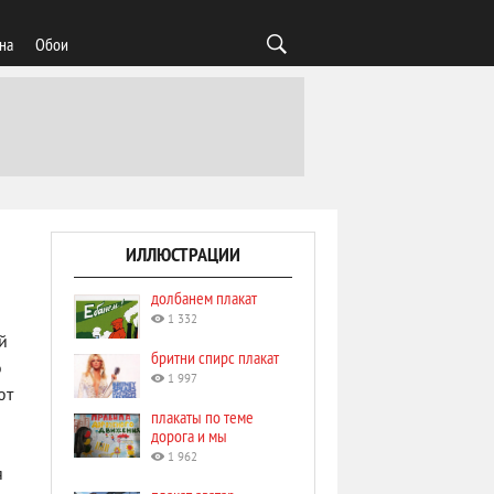
на
Обои
ИЛЛЮСТРАЦИИ
долбанем плакат
1 332
й
бритни спирс плакат
о
1 997
ют
плакаты по теме
дорога и мы
1 962
я