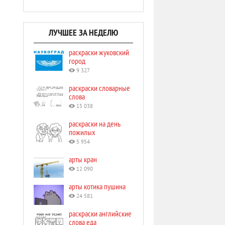
ЛУЧШЕЕ ЗА НЕДЕЛЮ
раскраски жуковский
город
9 327
раскраски словарные
слова
15 038
раскраски на день
пожилых
5 954
арты кран
12 090
арты котика пушина
24 581
раскраски английские
слова еда