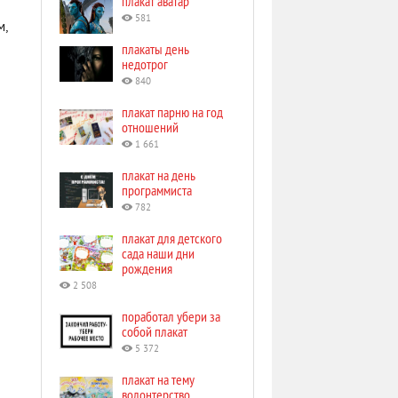
плакат аватар
581
м,
плакаты день
недотрог
840
плакат парню на год
отношений
1 661
плакат на день
программиста
782
плакат для детского
сада наши дни
рождения
2 508
поработал убери за
собой плакат
5 372
плакат на тему
волонтерство