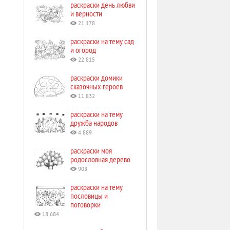
раскраски день любви
и верности
21 178
раскраски на тему сад
и огород
22 815
раскраски домики
сказочных героев
11 832
раскраски на тему
дружба народов
4 889
раскраски моя
родословная дерево
908
раскраски на тему
пословицы и
поговорки
18 684