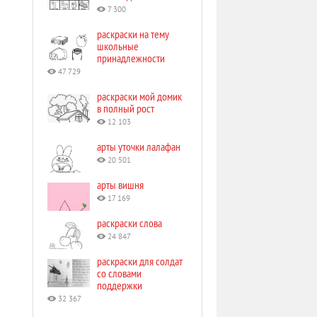
7 300
раскраски на тему
школьные
принадлежности
47 729
раскраски мой домик
в полный рост
12 103
арты уточки лалафан
20 501
арты вишня
17 169
раскраски слова
24 847
раскраски для солдат
со словами
поддержки
32 367