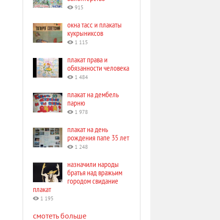
915
окна тасс и плакаты
кукрыниксов
1 115
плакат права и
обязанности человека
1 484
плакат на дембель
парню
1 978
плакат на день
рождения папе 35 лет
1 248
назначили народы
братья над вражьим
городом свидание
плакат
1 195
смотеть больше