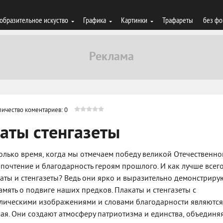
образительное искуство
Графика
Картинки
Трафареты
без фо
личество коментариев: 0
аты стенгазеты
олько время, когда мы отмечаем победу великой Отечественно
 почтение и благодарность героям прошлого. И как лучше всег
акаты и стенгазеты? Ведь они ярко и выразительно демонстриру
мять о подвиге наших предков. Плакаты и стенгазеты с
олическими изображениями и словами благодарности являются
ая. Они создают атмосферу патриотизма и единства, объединя