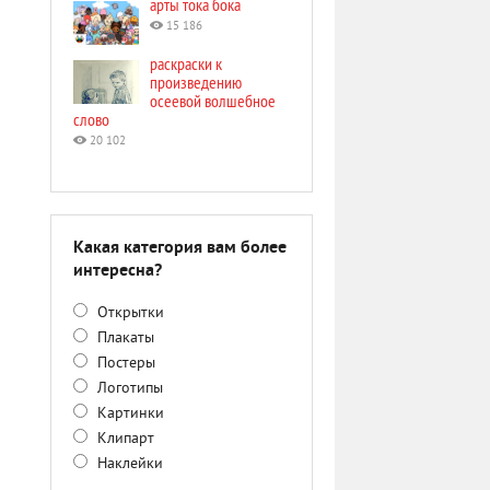
арты тока бока
15 186
раскраски к
произведению
осеевой волшебное
слово
20 102
Какая категория вам более
интересна?
Открытки
Плакаты
Постеры
Логотипы
Картинки
Клипарт
Наклейки