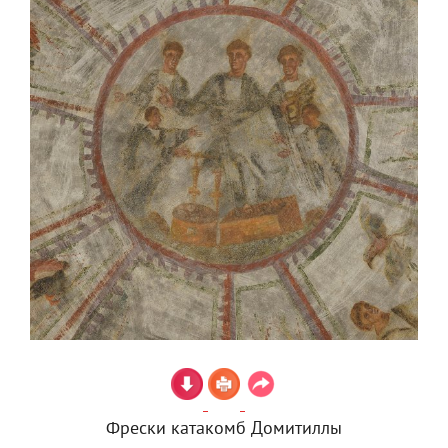
Фрески катакомб Домитиллы