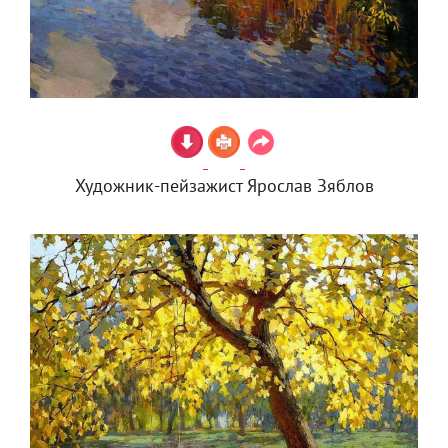
Художник-пейзажист Ярослав Зяблов