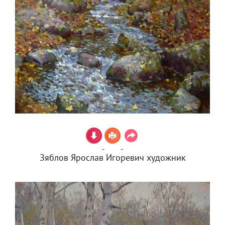
Зяблов Ярослав Игоревич художник