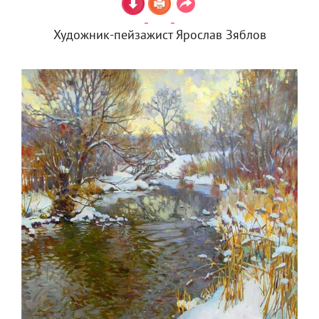
Художник-пейзажист Ярослав Зяблов