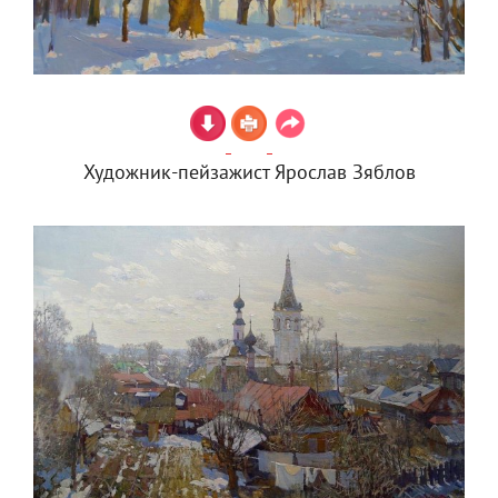
Художник-пейзажист Ярослав Зяблов