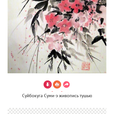
Суйбокуга Суми-э живопись тушью