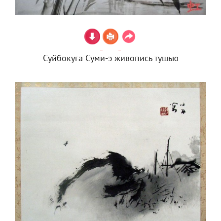
Суйбокуга Суми-э живопись тушью