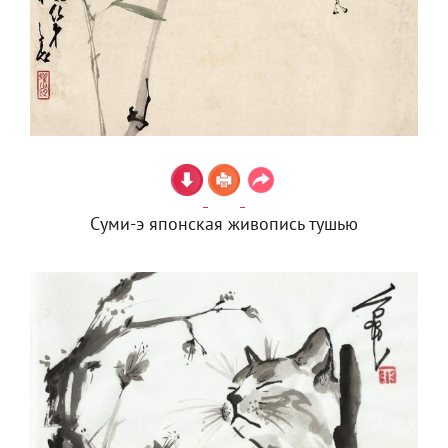
Суми-э японская живопись тушью