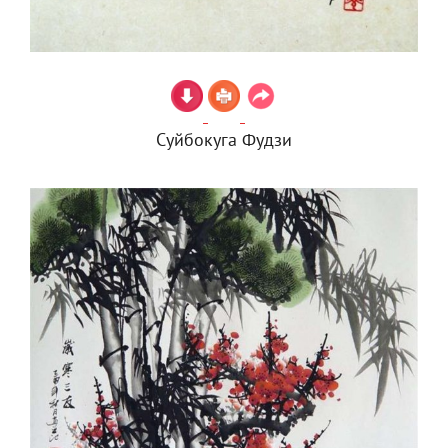
Суйбокуга Фудзи