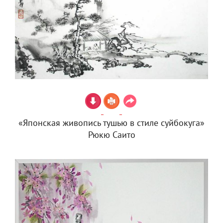
«Японская живопись тушью в стиле суйбокуга»
Рюкю Саито