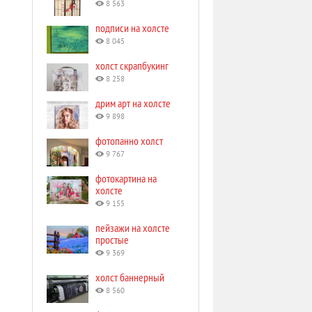
8 563
подписи на холсте
8 045
холст скрапбукинг
8 258
дрим арт на холсте
9 898
фотопанно холст
9 767
фотокартина на
холсте
9 155
пейзажи на холсте
простые
9 369
холст баннерный
8 560