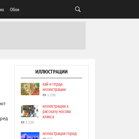
на
Обои
ИЛЛЮСТРАЦИИ
кай и герда
иллюстрации
1 230
уют
иллюстрации к
рассказу носова
клякса
еред
3 220
иллюстрация город