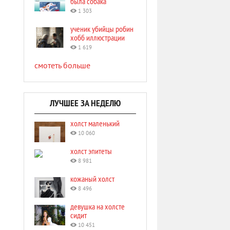
была собака
1 303
ученик убийцы робин
хобб иллюстрации
1 619
смотеть больше
ЛУЧШЕЕ ЗА НЕДЕЛЮ
холст маленький
10 060
холст эпитеты
8 981
кожаный холст
8 496
девушка на холсте
сидит
10 451