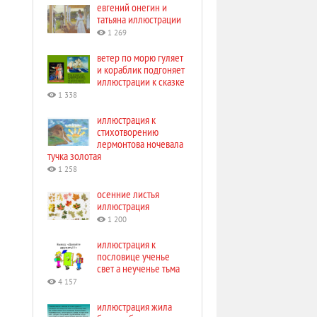
евгений онегин и
татьяна иллюстрации
1 269
ветер по морю гуляет
и кораблик подгоняет
иллюстрации к сказке
1 338
иллюстрация к
стихотворению
лермонтова ночевала
тучка золотая
1 258
осенние листья
иллюстрация
1 200
иллюстрация к
пословице ученье
свет а неученье тьма
4 157
иллюстрация жила