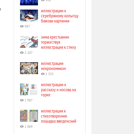
926
ы
иллюстрации к
серебряному копытцу
бажова картинки
987
зима крестьянин
торжествуя
иллюстрация к стиху
2 207
иллюстрации
некрономикон
1 325
иллюстрации к
рассказу н носова на
горке
1 987
иллюстрация к
стихотворению
лошадка введенский
1 069