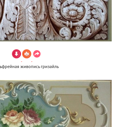
ьфрейная живопись гризайль