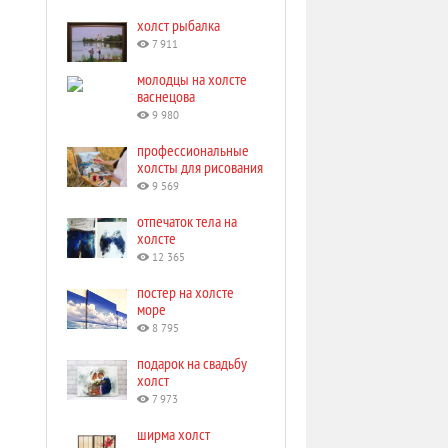
холст рыбалка
7 911
молодцы на холсте
васнецова
9 980
профессиональные
холсты для рисования
9 569
отпечаток тела на
холсте
12 365
постер на холсте
море
8 795
подарок на свадьбу
холст
7 973
ширма холст