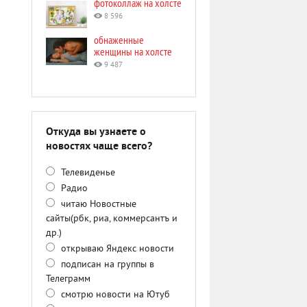
фотоколлаж на холсте
8 596
обнаженные
женщины на холсте
9 487
Откуда вы узнаете о
новостях чаще всего?
Телевиденье
Радио
читаю Новостные
сайты(рбк, риа, коммерсантъ и
др.)
открываю Яндекс новости
подписан на группы в
Телеграмм
смотрю новости на Ютуб