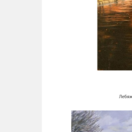
Лебяж