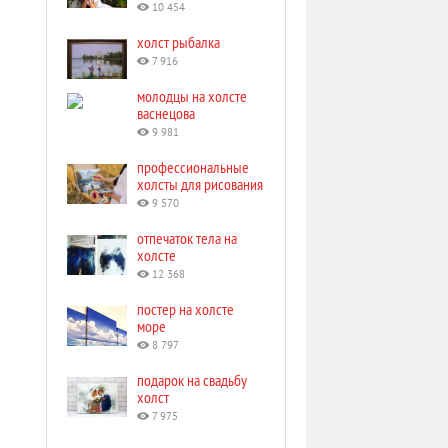
10 454
холст рыбалка
7 916
молодцы на холсте
васнецова
9 981
профессиональные
холсты для рисования
9 570
отпечаток тела на
холсте
12 368
постер на холсте
море
8 797
подарок на свадьбу
холст
7 975