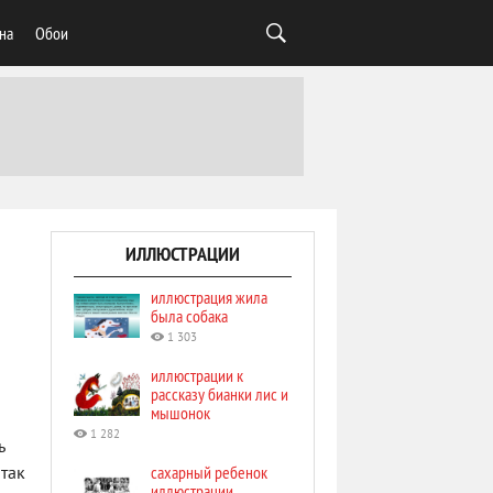
на
Обои
ИЛЛЮСТРАЦИИ
иллюстрация жила
была собака
1 303
иллюстрации к
рассказу бианки лис и
мышонок
1 282
ь
сахарный ребенок
так
иллюстрации