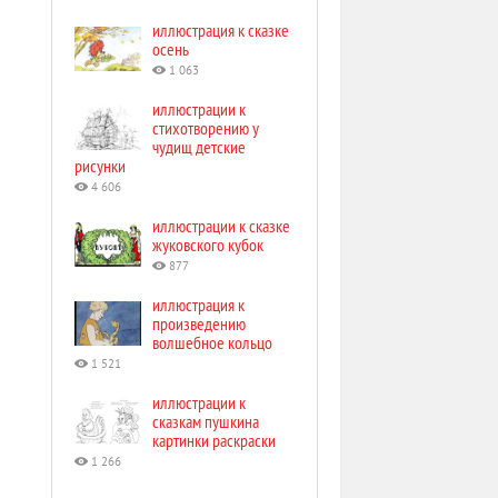
иллюстрация к сказке
осень
1 063
иллюстрации к
стихотворению у
чудищ детские
рисунки
4 606
иллюстрации к сказке
жуковского кубок
877
иллюстрация к
произведению
волшебное кольцо
1 521
иллюстрации к
сказкам пушкина
картинки раскраски
1 266