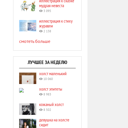
иллюстрация к сказке
мудрая невеста
3 095
иллюстрация к стиху
журавли
2 138
смотеть больше
ЛУЧШЕЕ ЗА НЕДЕЛЮ
холст маленький
10 060
холст эпитеты
8 983
кожаный холст
8 502
девушка на холсте
сидит