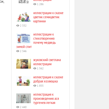
си,
1 286
иллюстрации к сказке
цветик семицветик
картинки
2 332
иллюстрации к
стихотворению
почему медведь
зимой спит
2 346
жуковский светлана
иллюстрации
1 562
иллюстрация к сказке
добрая хозяюшка
1 855
иллюстрация к
произведению ася
тургенев легкая
2 440