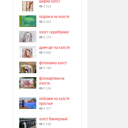
ширма холст
8 563
подписи на холсте
8 045
холст скрапбукинг
8 259
дрим арт на холсте
9 900
фотопанно холст
9 769
фотокартина на
холсте
9 156
пейзажи на холсте
простые
9 377
холст баннерный
8 560