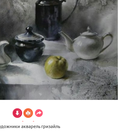
удожники акварель гризайль