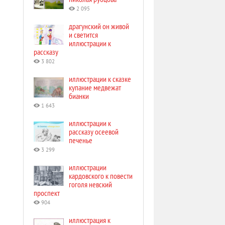
2 095
драгунский он живой
и светится
иллюстрации к
рассказу
3 802
иллюстрации к сказке
купание медвежат
бианки
1 643
иллюстрации к
рассказу осеевой
печенье
3 299
иллюстрации
кардовского к повести
гоголя невский
проспект
904
иллюстрация к