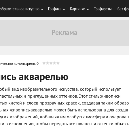
образительное искуство
Графика
Картинки
Трафареты
без фо
ичество коментариев: 0
пись акварелью
собый вид изобразительного искусства, который использует
 пастельных и приглушенных оттенков. Этот стиль живописи
тых кистей и слоев прозрачных красок, создавая таким образ
льная живопись акварелью может быть использована для созда
ругих изображений, добавляя им особую атмосферу и очарован
сти в исполнении, чтобы передать все нюансы и оттенки объект