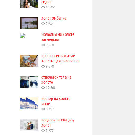
сидит
10 451
холст рыбалка
7 914
молодцы на холсте
васнецова
9 980
профессиональные
холсты для рисования
9 570
отпечаток тела на
холсте
12 368
постер на холсте
море
8 797
подарок на свадьбу
холст
7 973