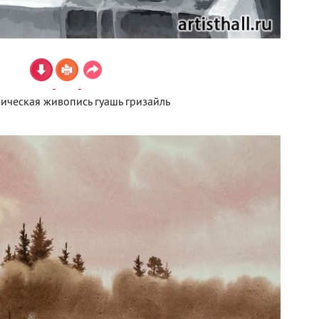
ическая живопись гуашь гризайль