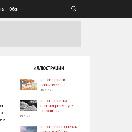
на
Обои
ИЛЛЮСТРАЦИИ
иллюстрация к
рассказу осень
1 333
иллюстрация на
стихотворение тучи
ом
лермонтова
ния
1 225
ие.
иллюстрации к стихам
а
николая рубцова