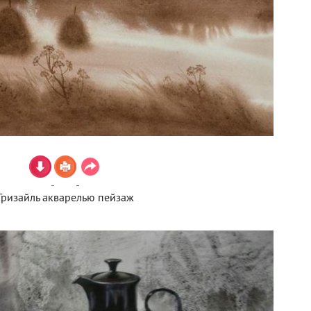
Гризайль акварелью пейзаж