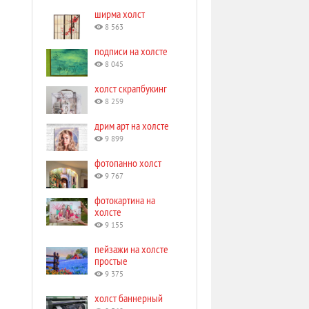
ширма холст
8 563
подписи на холсте
8 045
холст скрапбукинг
8 259
дрим арт на холсте
9 899
фотопанно холст
9 767
фотокартина на
холсте
9 155
пейзажи на холсте
простые
9 375
холст баннерный