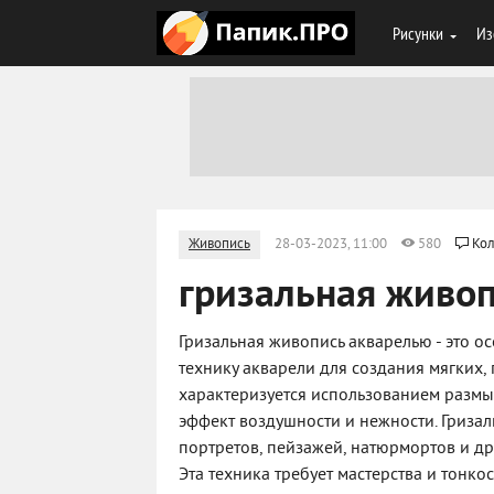
Рисунки
Из
Живопись
28-03-2023, 11:00
580
Кол
гризальная живо
Гризальная живопись акварелью - это о
технику акварели для создания мягких,
характеризуется использованием размы
эффект воздушности и нежности. Гриза
портретов, пейзажей, натюрмортов и д
Эта техника требует мастерства и тонко