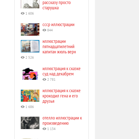
рассказу просто
старушка
1 606
ссср иллюстрации
844
иллюстрации
пятнадцатилетний
капитан жюль верн
2 526
иллюстрация к сказке
суд над декабрем
2 781
иллюстрация к сказке
крокодил гена и его
друзья
1 686
отелло иллюстрации к
произведению
1 134