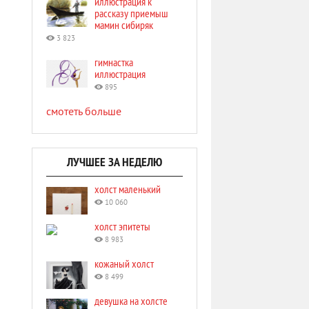
иллюстрация к
рассказу приемыш
мамин сибиряк
3 823
гимнастка
иллюстрация
895
смотеть больше
ЛУЧШЕЕ ЗА НЕДЕЛЮ
холст маленький
10 060
холст эпитеты
8 983
кожаный холст
8 499
девушка на холсте