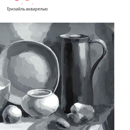
Гризайль акварелью