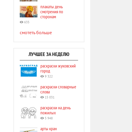
плакаты день
смотрения по
сторонам
635
смотеть больше
ЛУЧШЕЕ ЗА НЕДЕЛЮ
раскраски жуковский
город
9 322
раскраски словарные
слова
15 031
раскраски на день
пожилых
5 948
арты кран