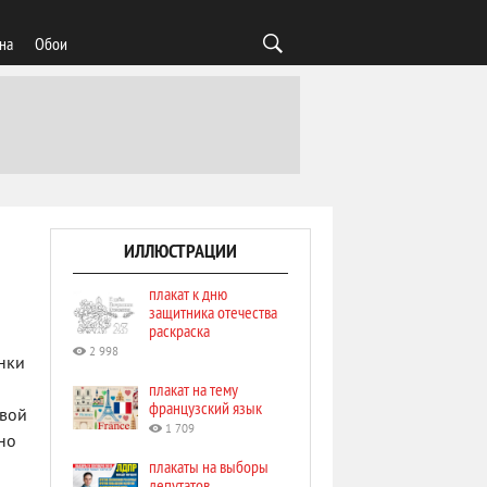
на
Обои
ИЛЛЮСТРАЦИИ
плакат к дню
защитника отечества
раскраска
2 998
нки
плакат на тему
французский язык
свой
1 709
но
плакаты на выборы
депутатов