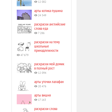
12 082
арты котика пушина
24 549
раскраски английские
слова еда
7 286
раскраски на тему
школьные
принадлежности
47 679
раскраски мой домик
в полный рост
12 094
арты уточки лалафан
20 476
арты вишня
17 163
раскраски слова