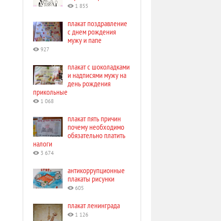
1 855
плакат поздравление
с днем рождения
мужу и папе
927
плакат с шоколадками
и надписями мужу на
день рождения
прикольные
1 068
плакат пять причин
почему необходимо
обязательно платить
налоги
3 674
антикоррупционные
плакаты рисунки
605
плакат ленинграда
1 126