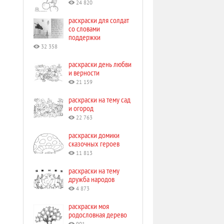
24 820
раскраски для солдат
со словами
поддержки
32 358
раскраски день любви
и верности
21 159
раскраски на тему сад
и огород
22 763
раскраски домики
сказочных героев
11 813
раскраски на тему
дружба народов
4 873
раскраски моя
родословная дерево