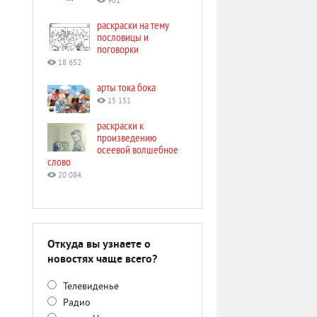
901
раскраски на тему
пословицы и
поговорки
18 652
арты тока бока
15 151
раскраски к
произведению
осеевой волшебное
слово
20 084
Откуда вы узнаете о
новостях чаще всего?
Телевиденье
Радио