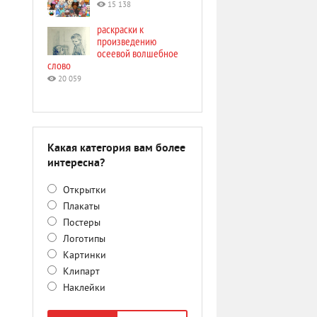
15 138
раскраски к
произведению
осеевой волшебное
слово
20 059
Какая категория вам более
интересна?
Открытки
Плакаты
Постеры
Логотипы
Картинки
Клипарт
Наклейки