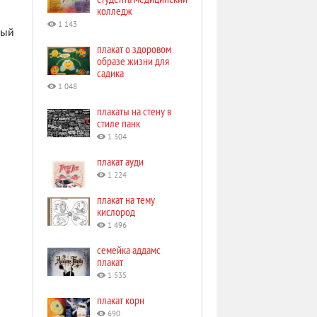
колледж
1 143
ный
плакат о здоровом
образе жизни для
садика
1 048
плакаты на стену в
стиле панк
1 304
плакат ауди
1 224
плакат на тему
кислород
1 496
семейка аддамс
плакат
1 535
плакат корн
690