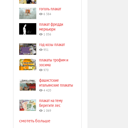
гоголь плакат
6 384
плакат фредди
меркьюри
1 056
год козы плакат
951
плакаты трофим и
зосима
970
фашистские
итальянские плакаты
4 420
плакат на тему
берегите лес
1 069
смотеть больше