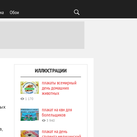
на
Обои
ИЛЛЮСТРАЦИИ
плакаты всемирный
день домашних
животных
1 170
ных
плакат на квн для
болельщиков
3 940
в,
плакат на день
студента медицинский