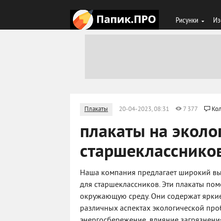
Рисунки
Из
Плакаты
20-04-2023, 08:31
7 377
Кол
плакаты на эколо
старшекласснико
Наша компания предлагает широкий выб
для старшеклассников. Эти плакаты пом
окружающую среду. Они содержат ярки
различных аспектах экологической про
энергосбережение, влияние загрязнения