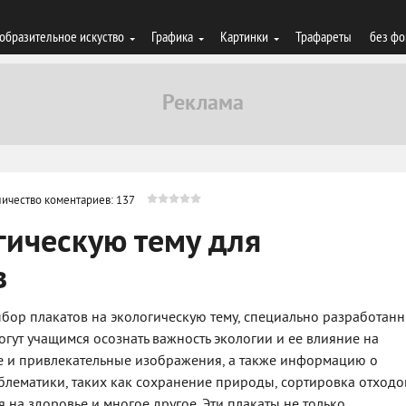
образительное искуство
Графика
Картинки
Трафареты
без фо
ичество коментариев: 137
гическую тему для
в
ор плакатов на экологическую тему, специально разработан
огут учащимся осознать важность экологии и ее влияние на
е и привлекательные изображения, а также информацию о
блематики, таких как сохранение природы, сортировка отходо
 на здоровье и многое другое. Эти плакаты не только