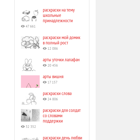
раскраски на тему
школьные
принадлежности
47 661
раскраски мой домик
в полный рост
12 086
арты уточки лалафан
20 456
арты вишня
17 157
раскраски слова
24 806
раскраски для солдат
со словами
поддержки
32 352
раскраски день любви