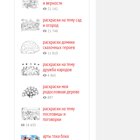
и верности
21 142
раскраски на тему сад
и огород
22 748
раскраски домики
сказочных героев
11 810
раскраски на тему
дружба народов
4 865
раскраски моя
родословная дерево
897
раскраски на тему
пословицы и
поговорки
18 635
арты тока бока