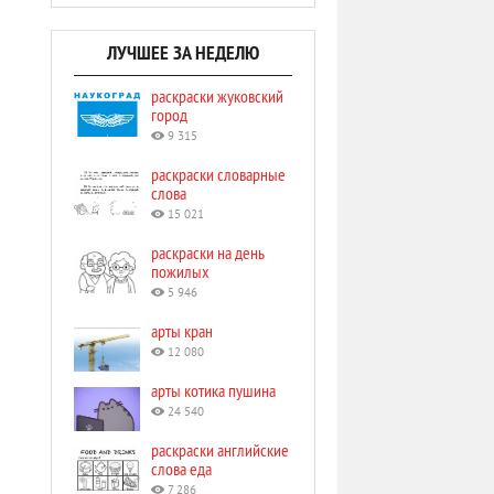
ЛУЧШЕЕ ЗА НЕДЕЛЮ
раскраски жуковский
город
9 315
раскраски словарные
слова
15 021
раскраски на день
пожилых
5 946
арты кран
12 080
арты котика пушина
24 540
раскраски английские
слова еда
7 286