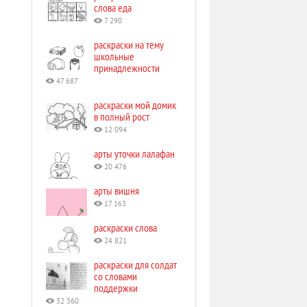
слова еда
7 290
раскраски на тему
школьные
принадлежности
47 687
раскраски мой домик
в полный рост
12 094
арты уточки лалафан
20 476
арты вишня
17 163
раскраски слова
24 821
раскраски для солдат
со словами
поддержки
32 360