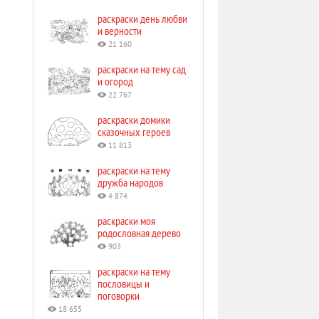
раскраски день любви
и верности
21 160
раскраски на тему сад
и огород
22 767
раскраски домики
сказочных героев
11 813
раскраски на тему
дружба народов
4 874
раскраски моя
родословная дерево
903
раскраски на тему
пословицы и
поговорки
18 655