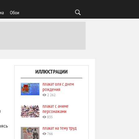
на
Обои
ИЛЛЮСТРАЦИИ
плакат оля с днем
рождения
2 262
плакат с аниме
персонажами
м
835
аясь
плакат на тему труд
766