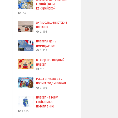
святой фивы
кенхрейской
657
антибольшевистские
плакаты
1 493
плакаты день
иммигрантов
1 338
вектор новогодний
плакат
981
маша и медведь с
новым годом плакат
1 591
плакат на тему
глобальное
потепление
1 435