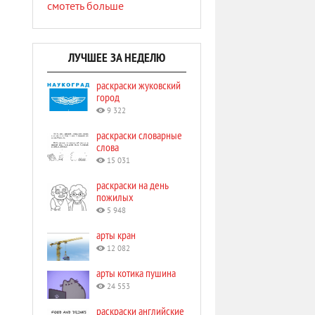
смотеть больше
ЛУЧШЕЕ ЗА НЕДЕЛЮ
раскраски жуковский
город
9 322
раскраски словарные
слова
15 031
раскраски на день
пожилых
5 948
арты кран
12 082
арты котика пушина
24 553
раскраски английские