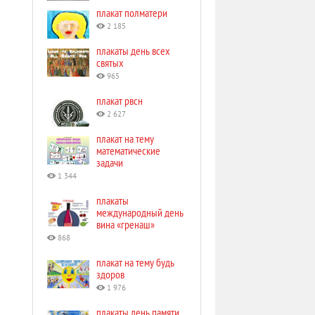
плакат полматери
2 185
плакаты день всех
святых
965
плакат рвсн
2 627
плакат на тему
математические
задачи
1 344
плакаты
международный день
вина «гренаш»
868
плакат на тему будь
здоров
1 976
плакаты день памяти