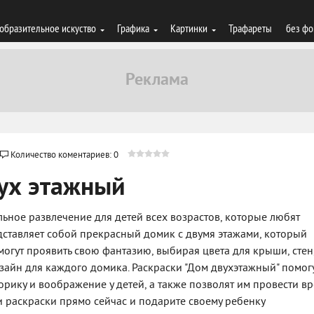
образительное искуство
Графика
Картинки
Трафареты
без фо
Количество коментариев: 0
вух этажный
льное развлечение для детей всех возрастов, которые любят
едставляет собой прекрасный домик с двумя этажами, который
огут проявить свою фантазию, выбирая цвета для крыши, стен
зайн для каждого домика. Раскраски "Дом двухэтажный" помог
орику и воображение у детей, а также позволят им провести в
ти раскраски прямо сейчас и подарите своему ребенку