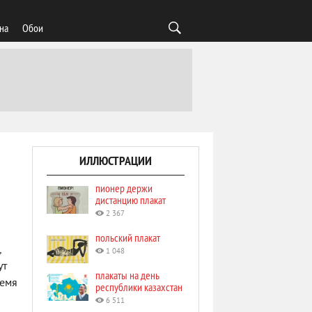
на
Обои
ИЛЛЮСТРАЦИИ
пионер держи
дистанцию плакат
2 367
польский плакат
,
1 048
ут
плакаты на день
ремя
республики казахстан
6 511