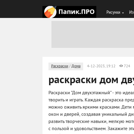
Рисунки
Из
Раскраски
/
Дома
4-12-2023, 19:12
724
раскраски дом д
Раскраски "Дом двухэтажный" - это идеа
творить и играть. Каждая раскраска пр
можно оживить яркими красками. Дети м
окон и дверей, создавая уникальный ди
развить творческие навыки, мелкую мот
с пользой и удовольствием. Закажите э