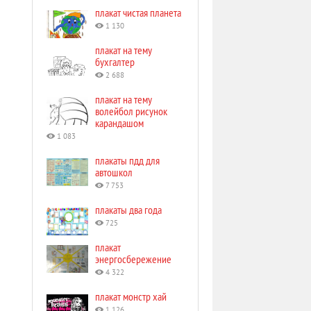
плакат чистая планета
1 130
плакат на тему
бухгалтер
2 688
плакат на тему
волейбол рисунок
карандашом
1 083
плакаты пдд для
автошкол
7 753
плакаты два года
725
плакат
энергосбережение
4 322
плакат монстр хай
1 126