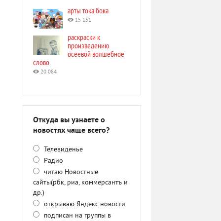
арты тока бока
15 151
раскраски к
произведению
осеевой волшебное
слово
20 084
Откуда вы узнаете о
новостях чаще всего?
Телевиденье
Радио
читаю Новостные
сайты(рбк, риа, коммерсантъ и
др.)
открываю Яндекс новости
подписан на группы в