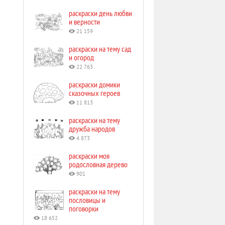
раскраски день любви
и верности
21 159
раскраски на тему сад
и огород
22 763
раскраски домики
сказочных героев
11 813
раскраски на тему
дружба народов
4 873
раскраски моя
родословная дерево
901
раскраски на тему
пословицы и
поговорки
18 652