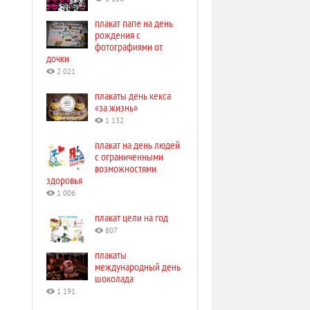
плакат папе на день
рождения с
фотографиями от
дочки
2 021
плакаты день кекса
«за жизнь»
1 132
плакат на день людей
с ограниченными
возможностями
здоровья
1 006
плакат цели на год
807
плакаты
международный день
шоколада
1 191