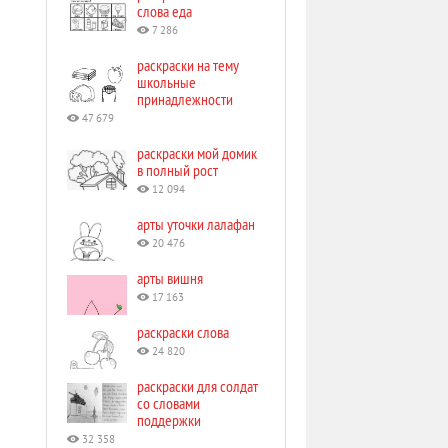
слова еда
7 286
раскраски на тему
школьные
принадлежности
47 679
раскраски мой домик
в полный рост
12 094
арты уточки лалафан
20 476
арты вишня
17 163
раскраски слова
24 820
раскраски для солдат
со словами
поддержки
32 358