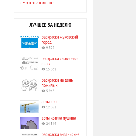
смотеть больше
ЛУЧШЕЕ ЗА НЕДЕЛЮ
раскраски жуковский
город
9 322
раскраски словарные
слова
15 031
раскраски на день
пожилых
5 948
арты кран
12 082
арты котика пушина
24 549
раскраски английские