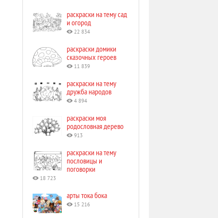
раскраски на тему сад
и огород
22 834
раскраски домики
сказочных героев
11 839
раскраски на тему
дружба народов
4 894
раскраски моя
родословная дерево
913
раскраски на тему
пословицы и
поговорки
18 723
арты тока бока
15 216