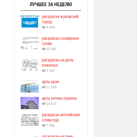
ЛУЧШЕЕ ЗА НЕДЕЛЮ
раскраски жуковский
город
9 334
раскраски словарные
слова
15 047
раскраски на день
пожилых
5 965
арты кран
12 099
арты котика пушина
24 619
раскраски английские
слова еда
7 306
раскраски на тему