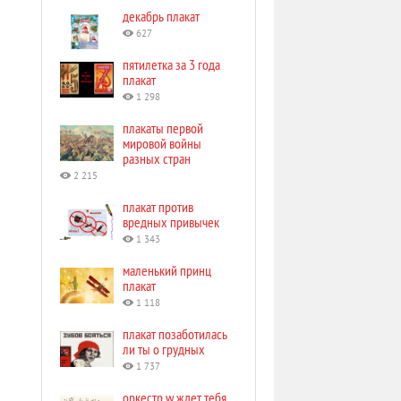
декабрь плакат
627
пятилетка за 3 года
плакат
1 298
плакаты первой
мировой войны
разных стран
2 215
плакат против
вредных привычек
1 343
маленький принц
плакат
1 118
плакат позаботилась
ли ты о грудных
1 737
оркестр w ждет тебя