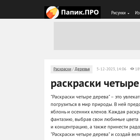
Рисунки
Из
Раскраски
/
Деревья
5-12-2023, 14:06
18
раскраски четыре
"Раскраски четыре дерева" – это увлек
погрузиться в мир природы. В ней пред
яблонь и осенних кленов. Каждая раскр
фантазию, выбрав свои любимые цвета и
и концентрацию, а также принести радо
"Раскраски четыре дерева" и создай ве