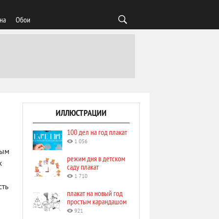
на
Обои
ИЛЛЮСТРАЦИИ
100 дел на год плакат
1 056
лым
режим дня в детском
х
саду плакат
1 710
сть
плакат на новый год
простым карандашом
921