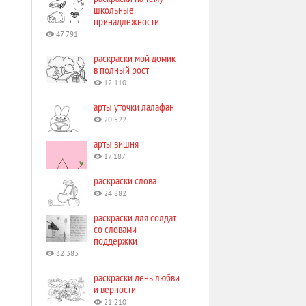
школьные
принадлежности
47 791
раскраски мой домик
в полный рост
12 110
арты уточки лалафан
20 522
арты вишня
17 187
раскраски слова
24 882
раскраски для солдат
со словами
поддержки
32 383
раскраски день любви
и верности
21 210