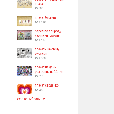
плакат
800
плакат буквица
4 310
берегите природу
картинки плакаты
1 437
плакаты на стену
рисунки
1 080
плакат на день
рождения на 11 лет
850
плакат сердечко
908
смотеть больше