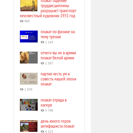
плакат падение
труддисциплины
разрушает транспорт
неизвестный художник 1931 год
960
плакат по физике на
тему трение
1 145
отчего вы не в армии
плакат белой армии
1 387
партия честь ум и
совесть нашей эпохи
плакат
1 639
плакат отряда в
лагере
3 798
день юного героя
антифашиста плакат
4 315