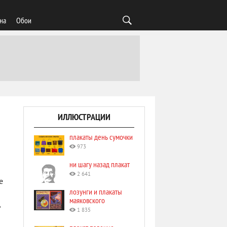
на
Обои
ИЛЛЮСТРАЦИИ
плакаты день сумочки
973
ни шагу назад плакат
2 641
е
лозунги и плакаты
маяковского
1 835