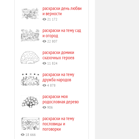
раскраски день любви
и верности
21 172
раскраски на тему сад
и огород
22 807
раскраски домики
сказочных героев
11 824
раскраски на тему
дружба народов
4 878
раскраски моя
родословная дерево
906
раскраски на тему
пословицы и
поговорки
18 666