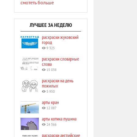
смотеть больше
ЛУЧШЕЕ ЗА НЕДЕЛЮ
раскраски жуковский
город
9 325
раскраски словарные
слова
15 038
раскраски на день
пожилых
5 950
арты кран
12 087
арты котика пушина
24 566
раскраски английские