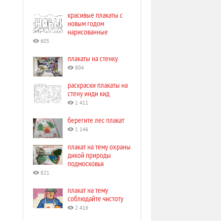
красивые плакаты с
новым годом
нарисованные
605
плакаты на стенку
804
раскраски плакаты на
стену инди кид
1 411
берегите лес плакат
1 146
плакат на тему охраны
дикой природы
подмосковья
821
плакат на тему
соблюдайте чистоту
2 416