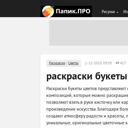
Рисунки
Из
Раскраски
/
Цветы
1-12-2023, 09:03
417
раскраски букеты
Раскраски букеты цветов представляю
композиций, которые можно раскрашива
позволяют взять в руки кисточку или к
произведение искусства. Благодаря бо
создают атмосферу радости и красоты, 
уникальные, оригинальные цветочные к