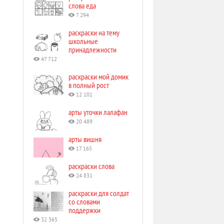
слова еда
7 294
раскраски на тему
школьные
принадлежности
47 712
раскраски мой домик
в полный рост
12 101
арты уточки лалафан
20 489
арты вишня
17 165
раскраски слова
24 831
раскраски для солдат
со словами
поддержки
32 365