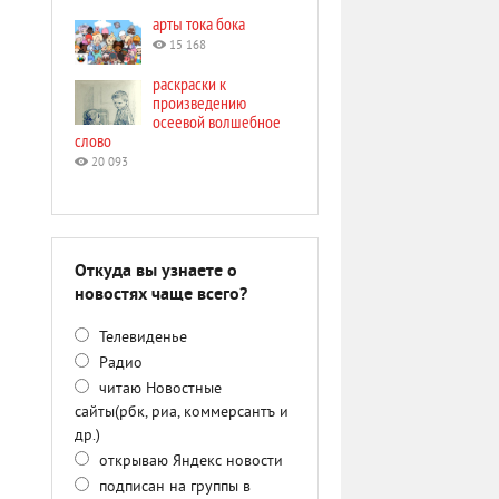
арты тока бока
15 168
раскраски к
произведению
осеевой волшебное
слово
20 093
Откуда вы узнаете о
новостях чаще всего?
Телевиденье
Радио
читаю Новостные
сайты(рбк, риа, коммерсантъ и
др.)
открываю Яндекс новости
подписан на группы в