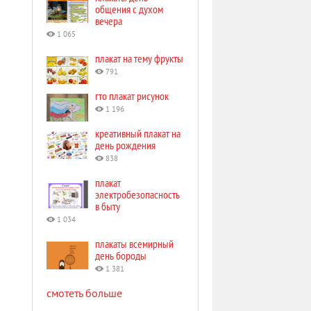
общения с духом
вечера
1 065
плакат на тему фрукты
791
гто плакат рисунок
1 196
креативный плакат на
день рождения
838
плакат
электробезопасность
в быту
1 034
плакаты всемирный
день бороды
1 381
смотеть больше