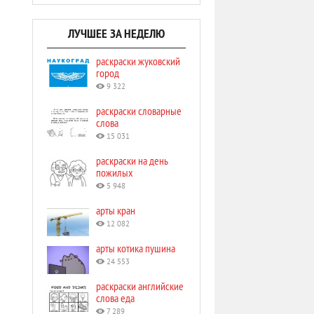
ЛУЧШЕЕ ЗА НЕДЕЛЮ
раскраски жуковский
город
9 322
раскраски словарные
слова
15 031
раскраски на день
пожилых
5 948
арты кран
12 082
арты котика пушина
24 553
раскраски английские
слова еда
7 289