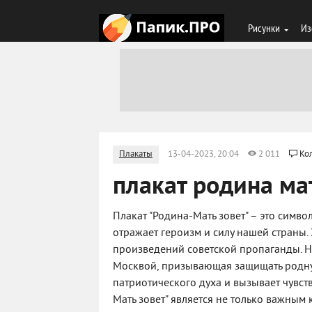
Рисунки
Из
Плакаты
13-04-2023, 20:04
2 011
Ко
плакат родина ма
Плакат "Родина-Мать зовет" – это симв
отражает героизм и силу нашей страны.
произведений советской пропаганды. 
Москвой, призывающая защищать родную
патриотического духа и вызывает чувств
Мать зовет" является не только важным