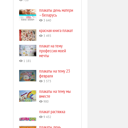
720
плакаты день матери
– беларусь
3 640
красная книга плакат
3 493
плакат на тему
профессия моей
мечты
1 181
плакаты на тему 23
февраля
3 573
плакаты на тему мы
вместе
980
плакат растяжка
9 432
плакаты день