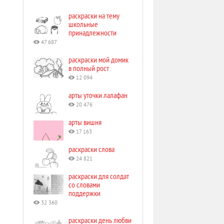
раскраски на тему
школьные
принадлежности
47 687
раскраски мой домик
в полный рост
12 094
арты уточки лалафан
20 476
арты вишня
17 163
раскраски слова
24 821
раскраски для солдат
со словами
поддержки
32 360
раскраски день любви