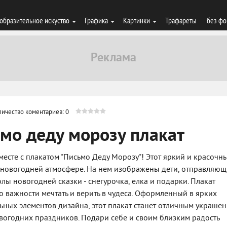
образительное искуство
Графика
Картинки
Трафареты
без фо
личество коментариев: 0
ьмо деду морозу плакат
есте с плакатом "Письмо Деду Морозу"! Этот яркий и красочн
 новогодней атмосфере. На нем изображены дети, отправляю
лы новогодней сказки - снегурочка, елка и подарки. Плакат
о важности мечтать и верить в чудеса. Оформленный в ярких
ьных элементов дизайна, этот плакат станет отличным украше
вогодних праздников. Подари себе и своим близким радость