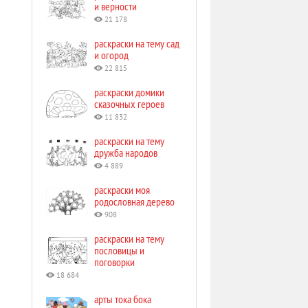
и верности
21 178
раскраски на тему сад
и огород
22 815
раскраски домики
сказочных героев
11 832
раскраски на тему
дружба народов
4 889
раскраски моя
родословная дерево
908
раскраски на тему
пословицы и
поговорки
18 684
арты тока бока