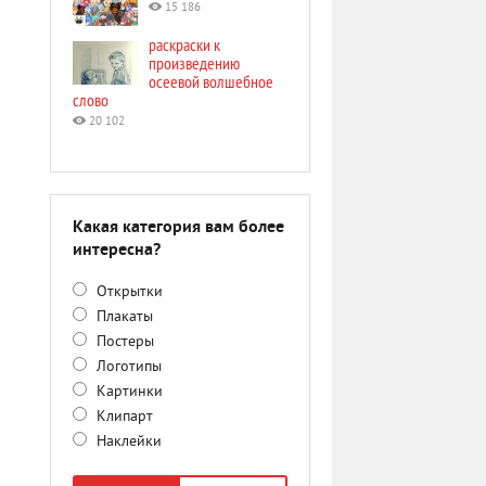
15 186
раскраски к
произведению
осеевой волшебное
слово
20 102
Какая категория вам более
интересна?
Открытки
Плакаты
Постеры
Логотипы
Картинки
Клипарт
Наклейки