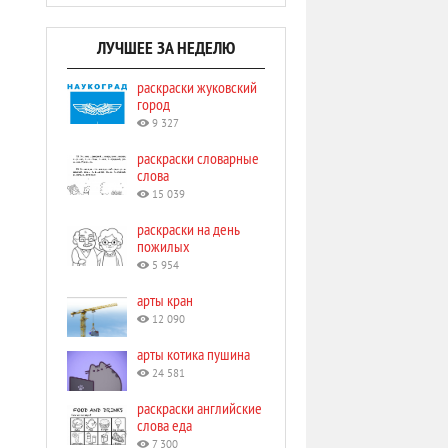
ЛУЧШЕЕ ЗА НЕДЕЛЮ
раскраски жуковский
город
9 327
раскраски словарные
слова
15 039
раскраски на день
пожилых
5 954
арты кран
12 090
арты котика пушина
24 581
раскраски английские
слова еда
7 300