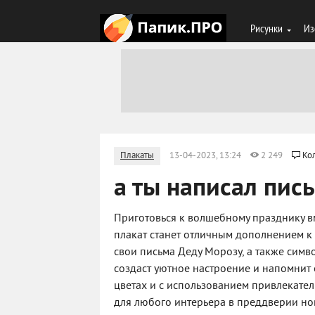
Рисунки
Из
Плакаты
13-04-2023, 13:24
2 249
Ко
а ты написал пис
Приготовься к волшебному празднику вм
плакат станет отличным дополнением к
свои письма Деду Морозу, а также симво
создаст уютное настроение и напомнит 
цветах и с использованием привлекател
для любого интерьера в преддверии но