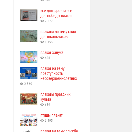
816
все для фронта все
для победы плакат
2 277
плакаты на тему спид
для школьников
1 153
плакат ханука
626
плакат на тему
преступность
несовершеннолетних
2 360
плакаты праздник
культа
639
птицы плакат
1 593
плакат на тему дружба