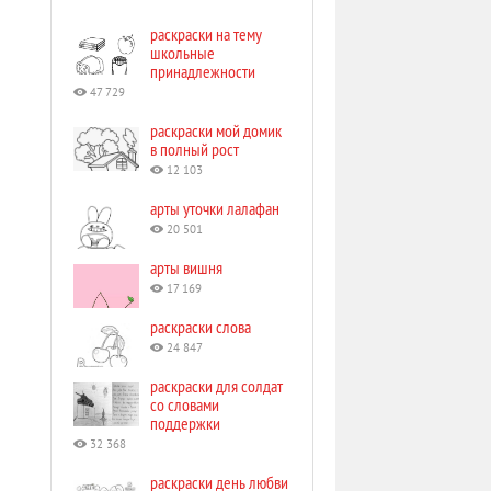
раскраски на тему
школьные
принадлежности
47 729
раскраски мой домик
в полный рост
12 103
арты уточки лалафан
20 501
арты вишня
17 169
раскраски слова
24 847
раскраски для солдат
со словами
поддержки
32 368
раскраски день любви