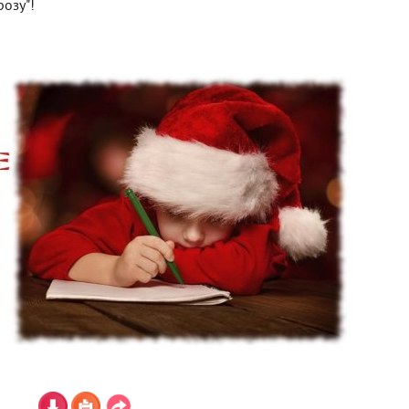
озу"!