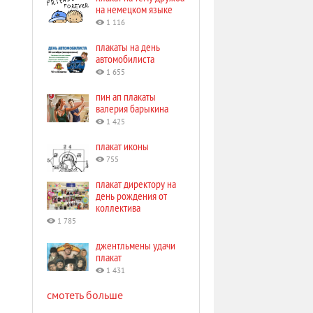
на немецком языке
1 116
плакаты на день
автомобилиста
1 655
пин ап плакаты
валерия барыкина
1 425
плакат иконы
755
плакат директору на
день рождения от
коллектива
1 785
джентльмены удачи
плакат
1 431
смотеть больше