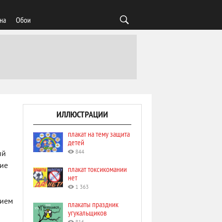
на
Обои
ИЛЛЮСТРАЦИИ
плакат на тему защита
детей
844
ый
щие
плакат токсикомании
нет
1 363
нием
плакаты праздник
угукальщиков