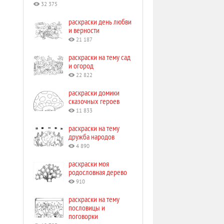
32 375
раскраски день любви
и верности
21 187
раскраски на тему сад
и огород
22 822
раскраски домики
сказочных героев
11 833
раскраски на тему
дружба народов
4 890
раскраски моя
родословная дерево
910
раскраски на тему
пословицы и
поговорки