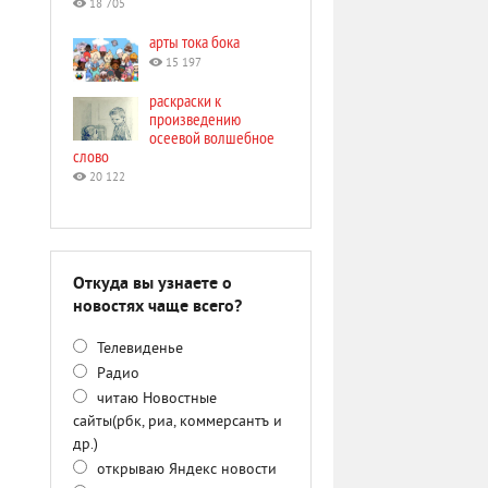
18 705
арты тока бока
15 197
раскраски к
произведению
осеевой волшебное
слово
20 122
Откуда вы узнаете о
новостях чаще всего?
Телевиденье
Радио
читаю Новостные
сайты(рбк, риа, коммерсантъ и
др.)
открываю Яндекс новости