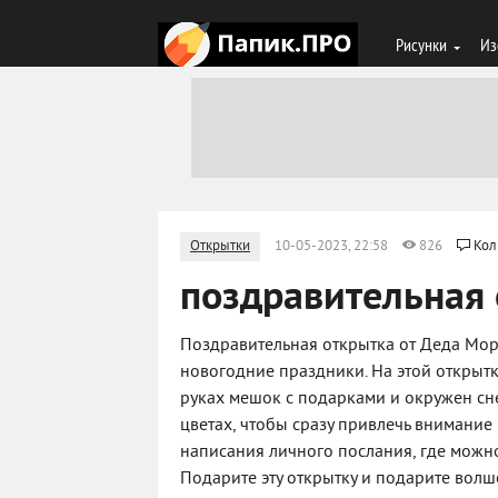
Рисунки
Из
Открытки
10-05-2023, 22:58
826
Кол
поздравительная 
Поздравительная открытка от Деда Моро
новогодние праздники. На этой открыт
руках мешок с подарками и окружен сн
цветах, чтобы сразу привлечь внимание 
написания личного послания, где можн
Подарите эту открытку и подарите волш