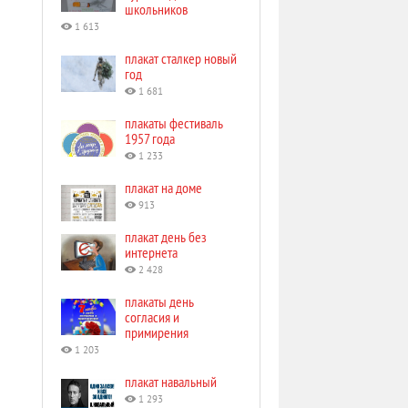
школьников
1 613
плакат сталкер новый
год
1 681
плакаты фестиваль
1957 года
1 233
плакат на доме
913
плакат день без
интернета
2 428
плакаты день
согласия и
примирения
1 203
плакат навальный
1 293