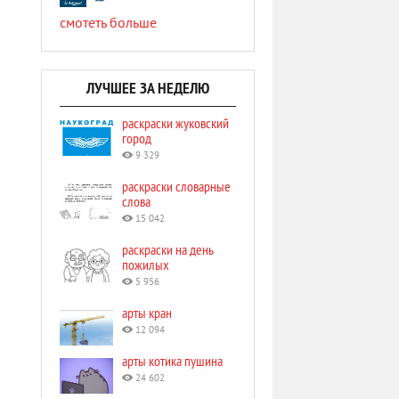
смотеть больше
ЛУЧШЕЕ ЗА НЕДЕЛЮ
раскраски жуковский
город
9 329
раскраски словарные
слова
15 042
раскраски на день
пожилых
5 956
арты кран
12 094
арты котика пушина
24 602