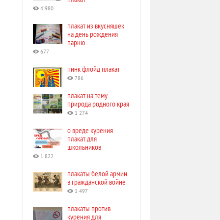
4 980
плакат из вкусняшек
на день рождения
парню
677
пинк флойд плакат
786
плакат на тему
природа родного края
1 274
о вреде курения
плакат для
школьников
1 822
плакаты белой армии
в гражданской войне
1 497
плакаты против
курения для