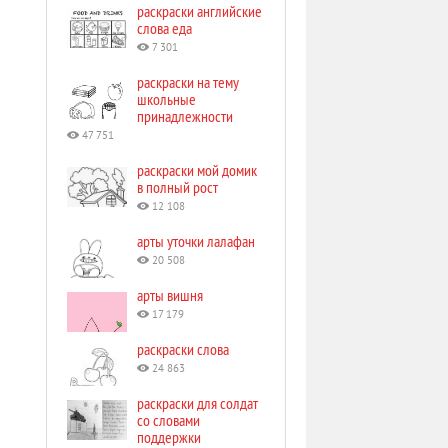
раскраски английские
слова еда
7 301
раскраски на тему
школьные
принадлежности
47 751
раскраски мой домик
в полный рост
12 108
арты уточки лалафан
20 508
арты вишня
17 179
раскраски слова
24 863
раскраски для солдат
со словами
поддержки