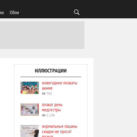
на
Обои
ИЛЛЮСТРАЦИИ
новогодние плакаты
аниме
782
плакат день
медсестры
2 139
нормальные пацаны
скидок не просят
плакат