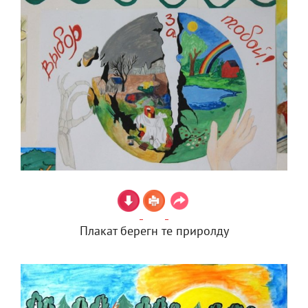
Плакат берегн те приролду