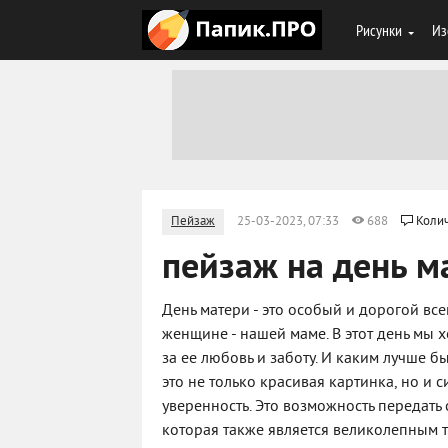
Рисунки
Из
Пейзаж
25-03-2023, 07:33
688
Колич
пейзаж на день м
День матери - это особый и дорогой в
женщине - нашей маме. В этот день мы хо
за ее любовь и заботу. И каким лучше 
это не только красивая картинка, но и си
уверенность. Это возможность передать
которая также является великолепным 