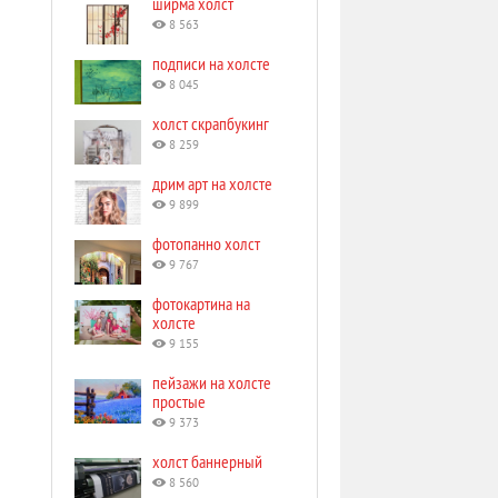
ширма холст
8 563
подписи на холсте
8 045
холст скрапбукинг
8 259
дрим арт на холсте
9 899
фотопанно холст
9 767
фотокартина на
холсте
9 155
пейзажи на холсте
простые
9 373
холст баннерный
8 560