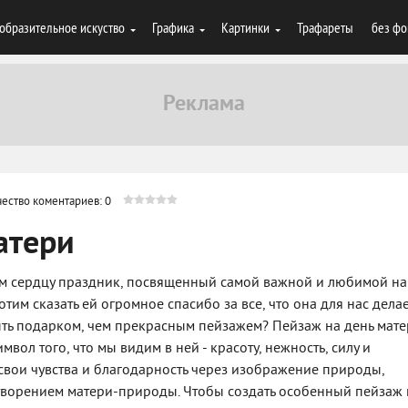
образительное искуство
Графика
Картинки
Трафареты
без фо
ество коментариев: 0
атери
сем сердцу праздник, посвященный самой важной и любимой н
тим сказать ей огромное спасибо за все, что она для нас делае
быть подарком, чем прекрасным пейзажем? Пейзаж на день мате
мвол того, что мы видим в ней - красоту, нежность, силу и
 свои чувства и благодарность через изображение природы,
творением матери-природы. Чтобы создать особенный пейзаж 