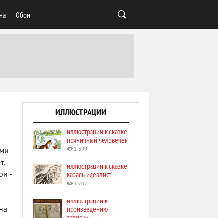
на
Обои
ИЛЛЮСТРАЦИИ
иллюстрации к сказке
пряничный человечек
1 399
ами
т,
иллюстрации к сказке
карась идеалист
ри -
1 707
иллюстрации к
произведению
на
записки