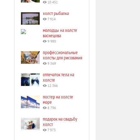
10 451
холст рыбалка
7 914
молодцы на холсте
васнецова
9 980
профессиональные
холсты для рисования
9 569
отпечаток тела на
холсте
12 366
постер на холсте
море
8 796
подарок на свадьбу
холст
7 973