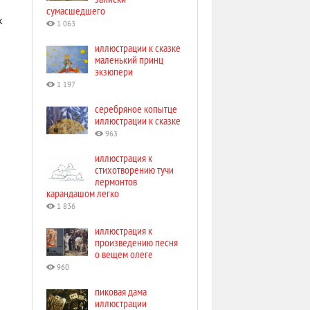
сумасшедшего
к
1 063
иллюстрации к сказке
маленький принц
экзюпери
1 197
серебряное копытце
иллюстрации к сказке
963
иллюстрация к
стихотворению тучи
лермонтов
карандашом легко
1 836
иллюстрация к
произведению песня
о вещем олеге
960
пиковая дама
иллюстрации