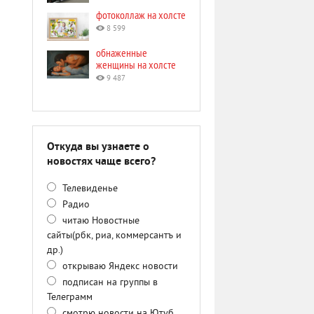
фотоколлаж на холсте
8 599
обнаженные
женщины на холсте
9 487
Откуда вы узнаете о
новостях чаще всего?
Телевиденье
Радио
читаю Новостные
сайты(рбк, риа, коммерсантъ и
др.)
открываю Яндекс новости
подписан на группы в
Телеграмм
смотрю новости на Ютуб