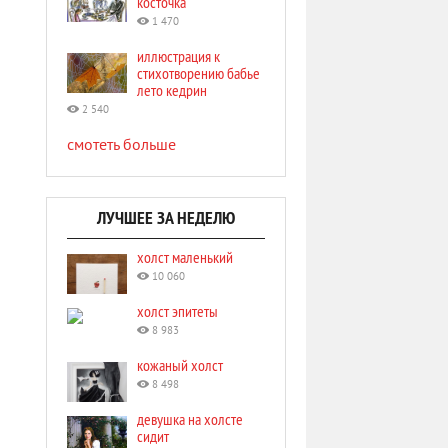
косточка
1 470
иллюстрация к
стихотворению бабье
лето кедрин
2 540
смотеть больше
ЛУЧШЕЕ ЗА НЕДЕЛЮ
холст маленький
10 060
холст эпитеты
8 983
кожаный холст
8 498
девушка на холсте
сидит