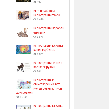
897
инга измайлова
иллюстрации таксы
1 699
иллюстрации воробей
чарушин
1 578
иллюстрация к сказке
конек горбунок
1 031
иллюстрации детки в
клетке чарушин
866
иллюстрация к
стихотворению вот
моя деревня вот мой
дом родной
1 760
иллюстрация к сказке