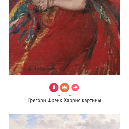
Грегори Фрэнк Харрис картины