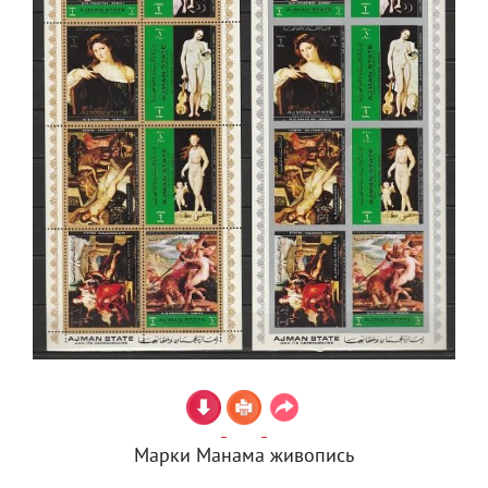
Марки Манама живопись