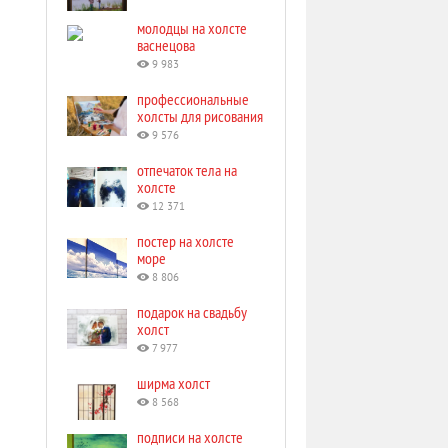
молодцы на холсте
васнецова
9 983
профессиональные
холсты для рисования
9 576
отпечаток тела на
холсте
12 371
постер на холсте
море
8 806
подарок на свадьбу
холст
7 977
ширма холст
8 568
подписи на холсте