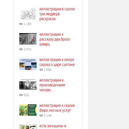
иллюстрации к сказке
три медведя
раскраска
1 185
иллюстрация к
рассказу два брата
шварц
2 074
иллюстрация к опере
сказка о царе салтане
2 084
иллюстрации к
произведениям
чехова
928
иллюстрация к сказке
бюро лесных услуг
2 146
есть женщины в