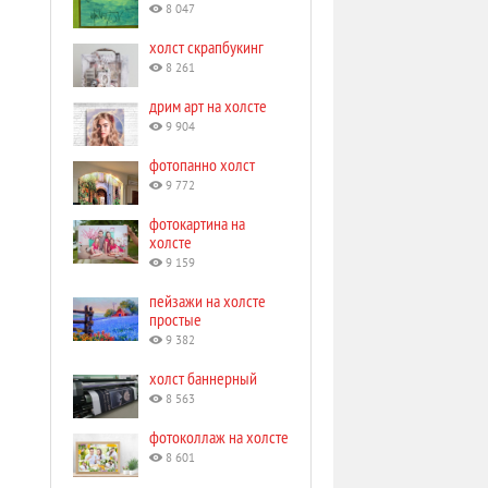
8 047
холст скрапбукинг
8 261
дрим арт на холсте
9 904
фотопанно холст
9 772
фотокартина на
холсте
9 159
пейзажи на холсте
простые
9 382
холст баннерный
8 563
фотоколлаж на холсте
8 601