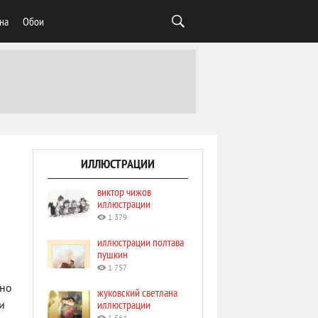
на
Обои
ИЛЛЮСТРАЦИИ
виктор чижов
иллюстрации
1 379
иллюстрации полтава
пушкин
1 757
 но
жуковский светлана
иллюстрации
и