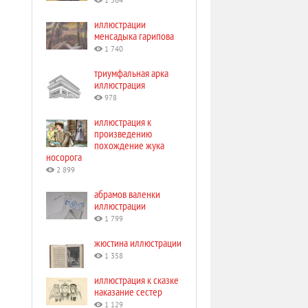
1 564
иллюстрации
менсадыка гарипова
1 740
триумфальная арка
иллюстрация
978
иллюстрация к
произведению
похождение жука
носорога
2 899
абрамов валенки
иллюстрации
1 799
жюстина иллюстрации
1 358
иллюстрация к сказке
наказание сестер
1 129