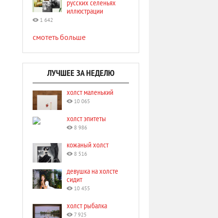
русских селеньях
иллюстрации
1 642
смотеть больше
ЛУЧШЕЕ ЗА НЕДЕЛЮ
холст маленький
10 065
холст эпитеты
8 986
кожаный холст
8 516
девушка на холсте
сидит
10 455
холст рыбалка
7 925