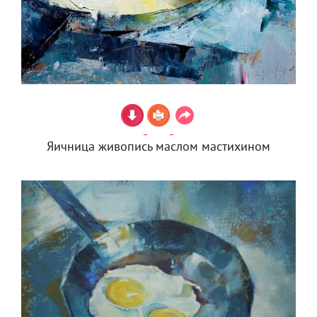
Яичница живопись маслом мастихином