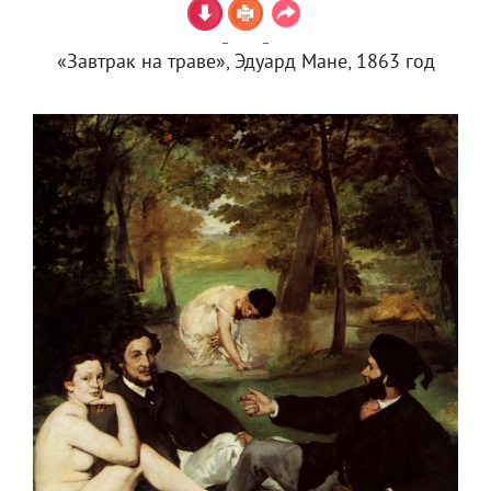
«Завтрак на траве», Эдуард Мане, 1863 год