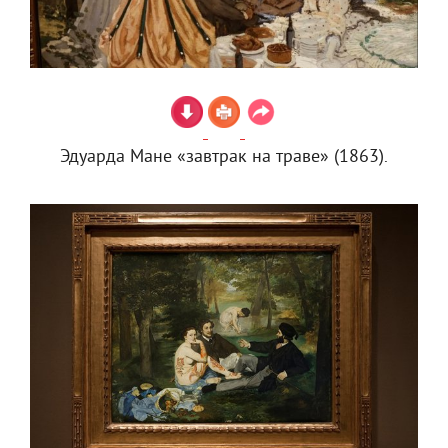
Эдуарда Мане «завтрак на траве» (1863).