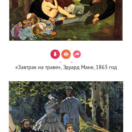
«Завтрак на траве», Эдуард Мане, 1863 год