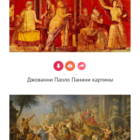
Джованни Паоло Панини картины