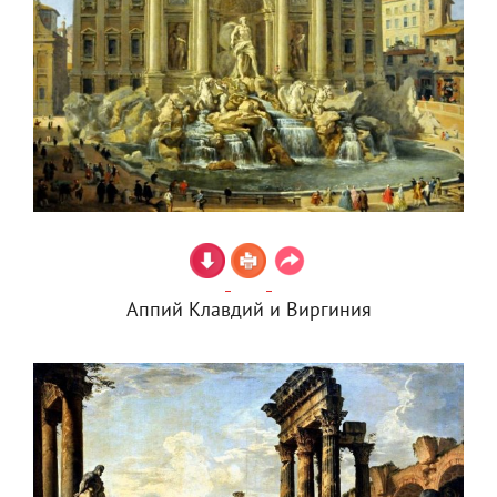
Аппий Клавдий и Виргиния