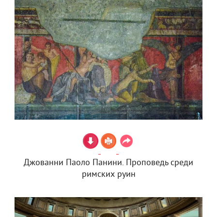
Джованни Паоло Панини. Проповедь среди
римских руин