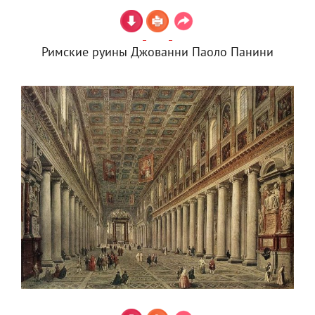
Римские руины Джованни Паоло Панини