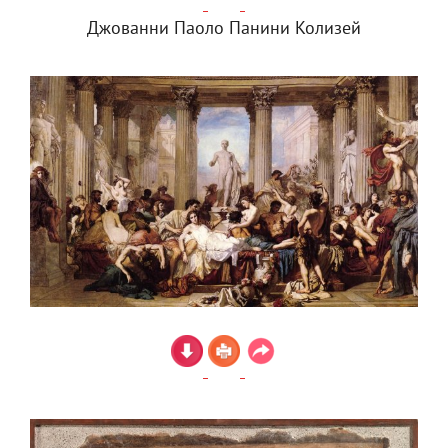
Джованни Паоло Панини Колизей