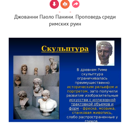
Джованни Паоло Панини. Проповедь среди
римских руин