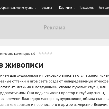
образительное искуство
Графика
Картинки
Трафареты
без фо
оличество коментариев: 0
 в живописи
ением для художников и прекрасно вписываются в живописны
азные оттенки и игра света создают непередаваемую атмосфе
огут быть легкими и воздушными, словно пуховые клубы, или
у драматизмом. Они подчеркивают простор и глубину сцены,
я времени. Благодаря мастерству художников, облака становя
я взгляд зрителя и перенося его в другое измерение. Величие