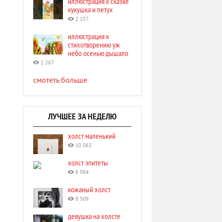
иллюстрация к сказке
кукушка и петух
2 157
иллюстрация к
стихотворению уж
небо осенью дышало
1 267
смотеть больше
ЛУЧШЕЕ ЗА НЕДЕЛЮ
холст маленький
10 063
холст эпитеты
8 984
кожаный холст
8 509
девушка на холсте