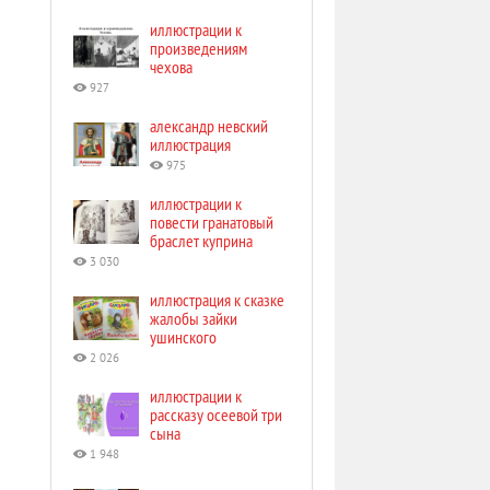
иллюстрации к
произведениям
чехова
927
александр невский
иллюстрация
975
иллюстрации к
повести гранатовый
браслет куприна
3 030
иллюстрация к сказке
жалобы зайки
ушинского
2 026
иллюстрации к
рассказу осеевой три
сына
1 948