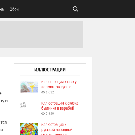
на
Обои
ИЛЛЮСТРАЦИИ
иллюстрация к стиху
лермонтова устье
1 012
е
ру и
иллюстрации к сказке
былинка и верабей
2 689
тся
иллюстрация к
русской народной
 и
сказке теремок