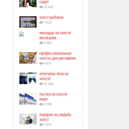
сидит
10 455
холст рыбалка
7 919
молодцы на холсте
васнецова
9 982
профессиональные
холсты для рисования
9 575
отпечаток тела на
холсте
12 368
постер на холсте
море
8 799
подарок на свадьбу
холст
7 976