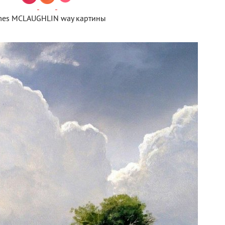
mes MCLAUGHLIN way картины