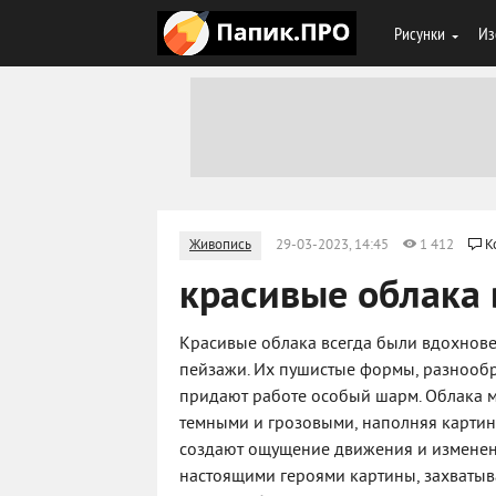
Рисунки
Из
Живопись
29-03-2023, 14:45
1 412
К
красивые облака
Красивые облака всегда были вдохнов
пейзажи. Их пушистые формы, разнообр
придают работе особый шарм. Облака м
темными и грозовыми, наполняя картин
создают ощущение движения и изменени
настоящими героями картины, захватыва