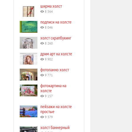
ширма холст
8 564
подписи на холсте
8 046
холст скрапбукинг
8 260
дрим арт на холсте
9 902
фотопанно холст
9 771
фотокартина на
холсте
9 157
пейзажи на холсте
простые
9 379
холст баннерный