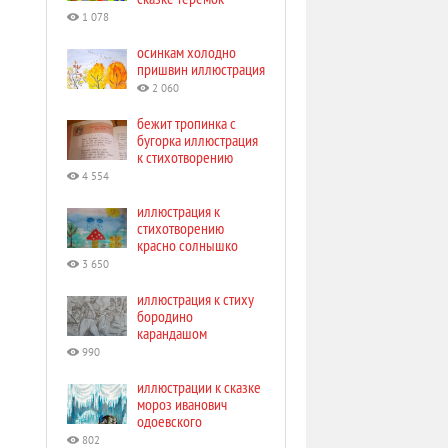
1 078
осинкам холодно
пришвин иллюстрация
2 060
бежит тропинка с
бугорка иллюстрация
к стихотворению
4 554
иллюстрация к
стихотворению
красно солнышко
3 650
иллюстрация к стиху
бородино
карандашом
990
иллюстрации к сказке
мороз иванович
одоевского
802