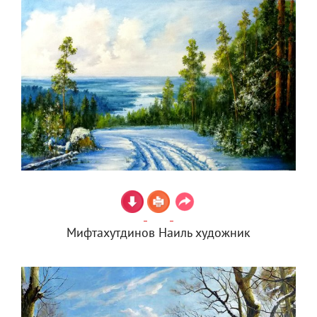
Мифтахутдинов Наиль художник