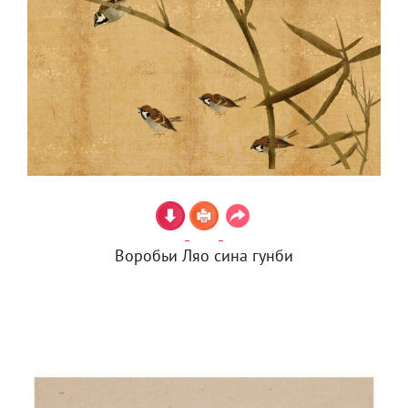
Воробьи Ляо сина гунби