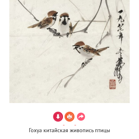
Гохуа китайская живопись птицы