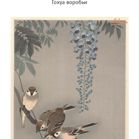
Гохуа воробьи