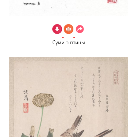
Суми э птицы