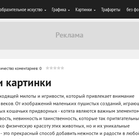
образительное искуство
Графика
Картинки
Трафареты
без фо
ичество коментариев: 0
и картинки
реходящей милоты и игривости, который привлекает внимание
 веков. От изображений маленьких пушистых созданий, играю
ных кошачьих придворных - котята являются важным элементом
ость, невинность и таинственность, которые так притягательны
ько физическую красоту этих животных, но и их уникальные
 - это прекрасный способ добавить нежности и радости в любо