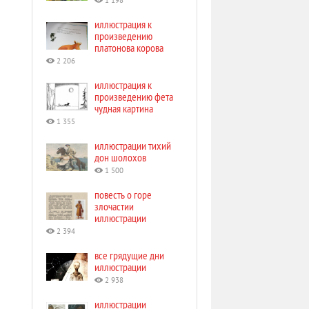
1 198
иллюстрация к
произведению
платонова корова
2 206
иллюстрация к
произведению фета
чудная картина
1 355
иллюстрации тихий
дон шолохов
1 500
повесть о горе
злочастии
иллюстрации
2 394
все грядущие дни
иллюстрации
2 938
иллюстрации