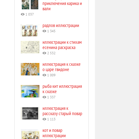
приключения карика и
вали
1 037
радлов иллюстрации
1 345
иллюстрации к стихам
есенина раскраска
2 532
иллюстрация к сказке
о царе гвидоне
1 009
рыба кит иллюстрация
к сказке
1 337
иллюстрация к
рассказу старый повар
1 113
кот и повар
иллюстрации