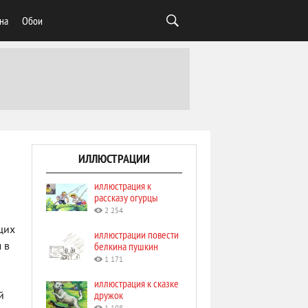
на
Обои
ИЛЛЮСТРАЦИИ
иллюстрация к
рассказу огурцы
2 254
щих
иллюстрации повести
белкина пушкин
 в
1 171
иллюстрация к сказке
дружок
й