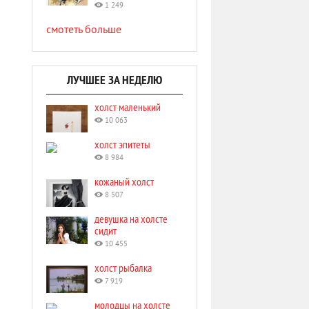
1 249
смотеть больше
ЛУЧШЕЕ ЗА НЕДЕЛЮ
холст маленький
10 063
холст эпитеты
8 984
кожаный холст
8 507
девушка на холсте
сидит
10 455
холст рыбалка
7 919
молодцы на холсте