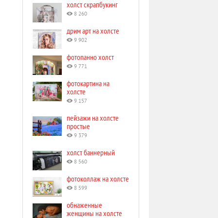
холст скрапбукинг
8 260
дрим арт на холсте
9 902
фотопанно холст
9 771
фотокартина на
холсте
9 157
пейзажи на холсте
простые
9 379
холст баннерный
8 560
фотоколлаж на холсте
8 599
обнаженные
женщины на холсте