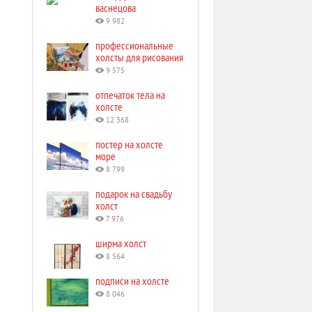
васнецова
9 982
профессиональные
холсты для рисования
9 575
отпечаток тела на
холсте
12 368
постер на холсте
море
8 799
подарок на свадьбу
холст
7 976
ширма холст
8 564
подписи на холсте
8 046