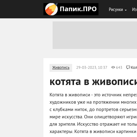
Рисунки
Из
Живопись
29-03-2023, 10:37
643
Кол
котята в живопис
Котята в живописи - это источник неп
художников уже на протяжении многих
с клубками ниток, до портретов серьез
мире искусства. Они олицетворяют игрив
для зрителя. Искусство отражает не тол
характеры. Котята в живописи картинки