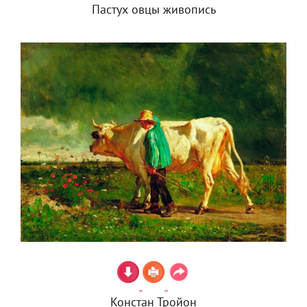
Пастух овцы живопись
Констан Тройон