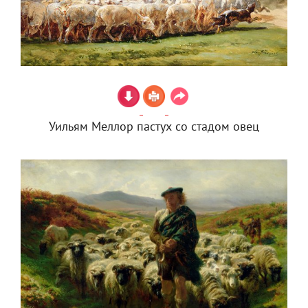
Уильям Меллор пастух со стадом овец