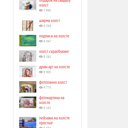
подарок на свадьбу
холст
7 980
ширма холст
8 568
подписи на холсте
8 047
холст скрапбукинг
8 261
дрим арт на холсте
9 905
фотопанно холст
9 775
фотокартина на
холсте
9 161
пейзажи на холсте
простые