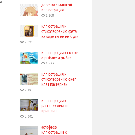
я
девочка с мишкой
иллюстрация
1 108
иллюстрация к
стихотворению фета
на заре ты ее не буди
2 291
иллюстрация к сказке
о рыбаке и рыбке
1 523
иллюстрация к
стихотворению снег
идет пастернак
2 101
иллюстрация к
рассказу лимон
пришвин
2 301
астафьев
иллюстрации к