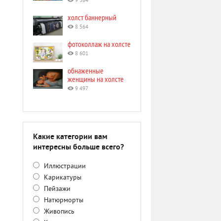
9 384
холст баннерный
8 564
фотоколлаж на холсте
8 601
обнаженные
женщины на холсте
9 497
Какие категории вам
интересны больше всего?
Иллюстрации
Карикатуры
Пейзажи
Натюрморты
Живопись