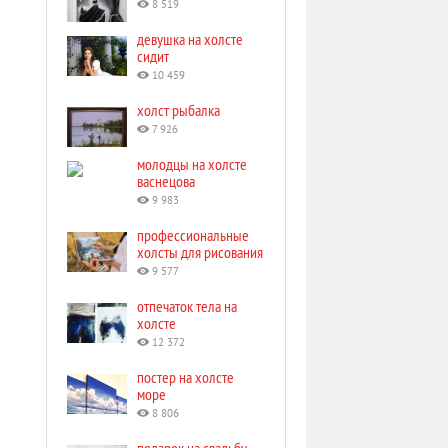
8 519
девушка на холсте
сидит
10 459
холст рыбалка
7 926
молодцы на холсте
васнецова
9 983
профессиональные
холсты для рисования
9 577
отпечаток тела на
холсте
12 372
постер на холсте
море
8 806