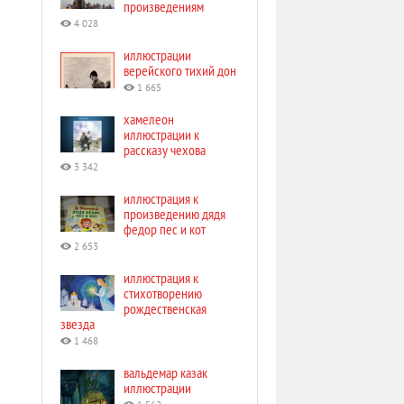
произведениям
4 028
иллюстрации
верейского тихий дон
1 665
хамелеон
иллюстрации к
рассказу чехова
3 342
иллюстрация к
произведению дядя
федор пес и кот
2 653
иллюстрация к
стихотворению
рождественская
звезда
1 468
вальдемар казак
иллюстрации