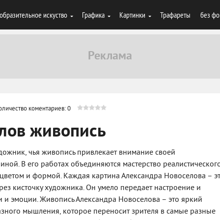
образительное искуство
Графика
Картинки
Трафареты
без фо
оличество коментариев: 0
елов живопись
дожник, чья живопись привлекает внимание своей
иной. В его работах объединяются мастерство реалистическог
цветом и формой. Каждая картина Александра Новоселова – э
рез кисточку художника. Он умело передает настроение и
и и эмоции. Живопись Александра Новоселова – это яркий
азного мышления, которое переносит зрителя в самые разные