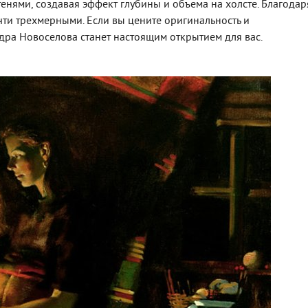
 тенями, создавая эффект глубины и объема на холсте. Благодар
чти трехмерными. Если вы цените оригинальность и
дра Новоселова станет настоящим открытием для вас.