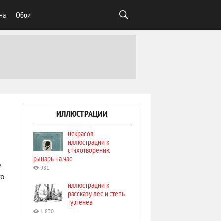
на
Обои
ИЛЛЮСТРАЦИИ
некрасов
иллюстрации к
стихотворению
рыцарь на час
о
981
то
иллюстрации к
рассказу лес и степь
тургенев
1 830