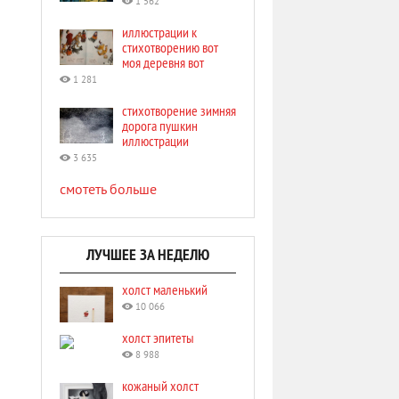
1 562
иллюстрации к
стихотворению вот
моя деревня вот
1 281
стихотворение зимняя
дорога пушкин
иллюстрации
3 635
смотеть больше
ЛУЧШЕЕ ЗА НЕДЕЛЮ
холст маленький
10 066
холст эпитеты
8 988
кожаный холст