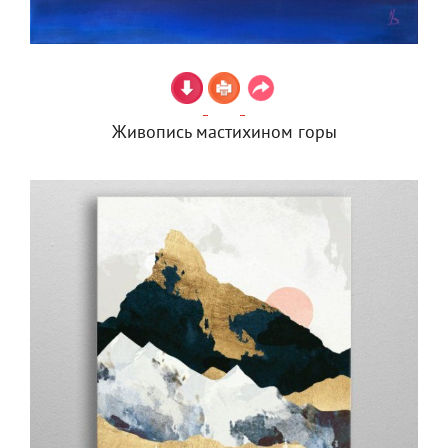
Живопись мастихином горы