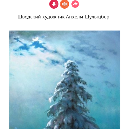
Шведский художник Анхелм Шультцберг