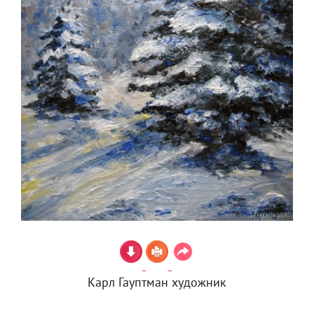
Карл Гауптман художник