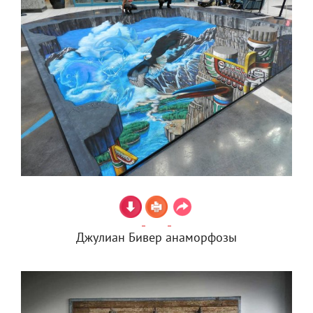
Джулиан Бивер анаморфозы