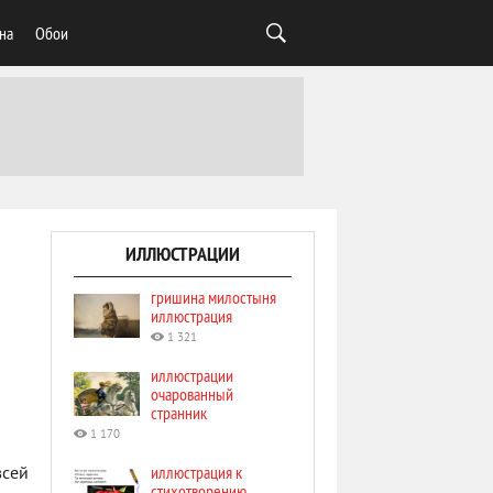
на
Обои
ИЛЛЮСТРАЦИИ
гришина милостыня
иллюстрация
1 321
иллюстрации
очарованный
странник
1 170
иллюстрация к
всей
стихотворению