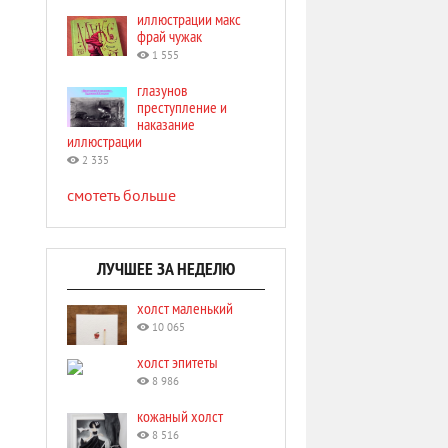
иллюстрации макс
фрай чужак
1 555
глазунов
преступление и
наказание
иллюстрации
2 335
смотеть больше
ЛУЧШЕЕ ЗА НЕДЕЛЮ
холст маленький
10 065
холст эпитеты
8 986
кожаный холст
8 516