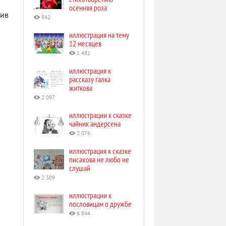
осенняя роза
вив
942
иллюстрация на тему
12 месяцев
1 481
иллюстрация к
рассказу галка
житкова
2 097
иллюстрации к сказке
чайник андерсена
2 076
иллюстрация к сказке
писахова не любо не
слушай
2 309
иллюстрации к
пословицам о дружбе
6 844