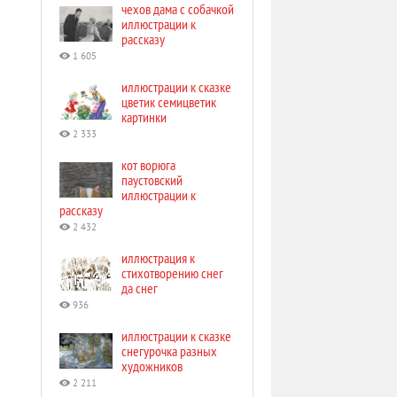
чехов дама с собачкой
иллюстрации к
рассказу
1 605
иллюстрации к сказке
цветик семицветик
картинки
2 333
кот ворюга
паустовский
иллюстрации к
рассказу
2 432
иллюстрация к
стихотворению снег
да снег
936
иллюстрации к сказке
снегурочка разных
художников
2 211