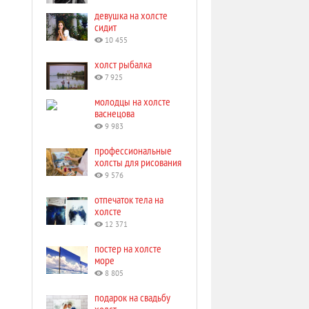
девушка на холсте
сидит
10 455
холст рыбалка
7 925
молодцы на холсте
васнецова
9 983
профессиональные
холсты для рисования
9 576
отпечаток тела на
холсте
12 371
постер на холсте
море
8 805
подарок на свадьбу