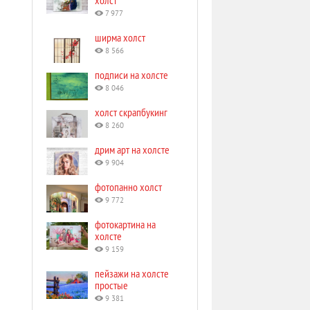
холст
7 977
ширма холст
8 566
подписи на холсте
8 046
холст скрапбукинг
8 260
дрим арт на холсте
9 904
фотопанно холст
9 772
фотокартина на
холсте
9 159
пейзажи на холсте
простые
9 381