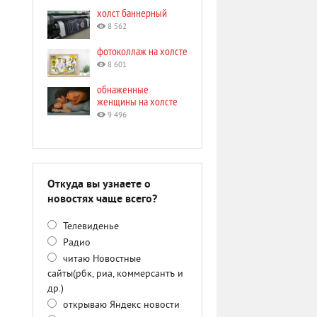
холст баннерный
8 562
фотоколлаж на холсте
8 601
обнаженные
женщины на холсте
9 496
Откуда вы узнаете о
новостях чаще всего?
Телевиденье
Радио
читаю Новостные
сайты(рбк, риа, коммерсантъ и
др.)
открываю Яндекс новости